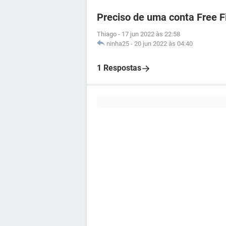
Preciso de uma conta Free F
Thiago
-
17 jun 2022 às 22:58
ninha25
-
20 jun 2022 às 04:40
1 Respostas