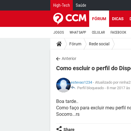
High-Tech
Saúde
FÓRUM
DICAS
JOGOS
WHATSAPP
CELULAR
FACEBOOK
Fórum
Rede social
Anterior
Como escluir o perfil do Disp
estevao1234
- Atualizado por ninha
Perfil bloqueado -
8 mar 2017 às
Boa tarde..
Como faço para excluir meu perfil n
Socorro...rs
Share