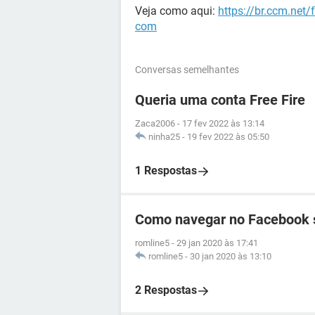
Veja como aqui:
https://br.ccm.net
com
Conversas semelhantes
Queria uma conta Free Fire
Zaca2006
-
17 fev 2022 às 13:14
ninha25
-
19 fev 2022 às 05:50
1 Respostas
Como navegar no Facebook 
romline5
-
29 jan 2020 às 17:41
romline5
-
30 jan 2020 às 13:10
2 Respostas