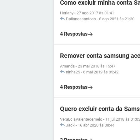
Como excluir minha conta 
Herlany
-
27 ago 2017 às 01:41
Daiianeasantoss
-
8 ago 2021 às 21:30
4 Respostas
Remover conta samsung ac
Amanda
-
23 mai 2018 às 15:47
ninha25
-
6 mai 2019 às 05:42
4 Respostas
Quero excluir conta da Sam
VeraLciaValentedemelo
-
11 jul 2018 às 01:0
Jack
-
16 abr 2020 às 08:44