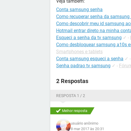
Veja também:
Conta samsung senha
Como recuperar senha da samsung 
Como descobrir meu id samsung ac
Hotmail entrar direto na minha cont
Esqueci a senha da tv samsung
✓
-
Como desbloquear samsung a10s es
Smartphones e tablets
Conta samsung esqueci a senha
✓
Senha padrao tv samsung
✓
-
Fórum
2 Respostas
RESPOSTA 1 / 2
Melhor resposta
usuário anônimo
8 mar 2017 às 20:31