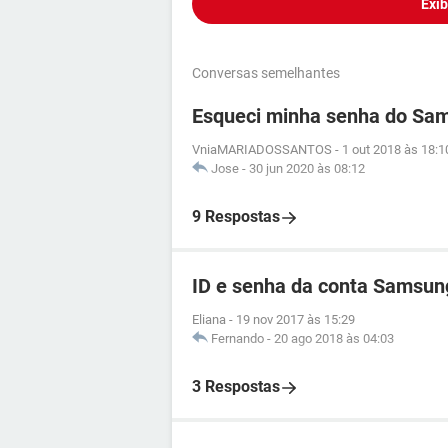
Exib
Conversas semelhantes
Esqueci minha senha do Sa
VniaMARIADOSSANTOS
-
1 out 2018 às 18:1
Jose
-
30 jun 2020 às 08:12
9 Respostas
ID e senha da conta Samsun
Eliana
-
19 nov 2017 às 15:29
Fernando
-
20 ago 2018 às 04:03
3 Respostas