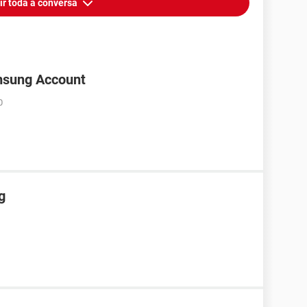
ir toda a conversa
msung Account
0
g