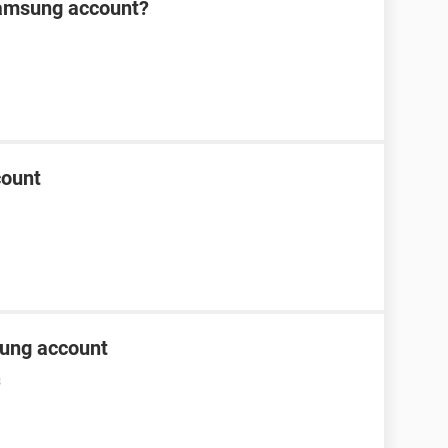
Samsung account?
count
sung account
3