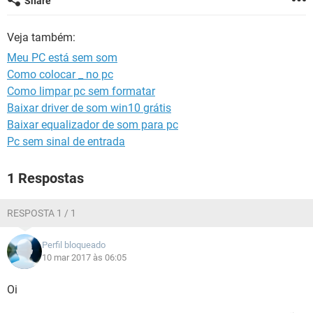
Share
GUIA DE COMPRAS
Veja também:
Meu PC está sem som
Como colocar _ no pc
Como limpar pc sem formatar
Baixar driver de som win10 grátis
Baixar equalizador de som para pc
Pc sem sinal de entrada
1 Respostas
RESPOSTA 1 / 1
Perfil bloqueado
10 mar 2017 às 06:05
Oi