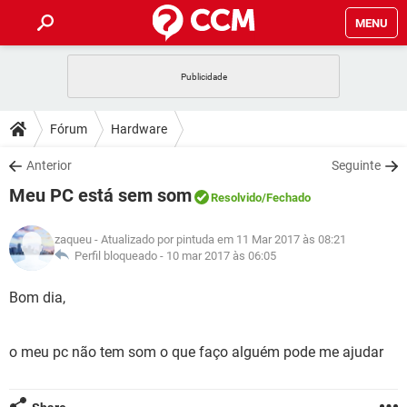
MENU
INÍCIO
JOGOS
WHATSAPP
DICAS
Fórum
Hardware
CELULAR
FACEBOOK
JOGOS
WHATSAPP
DOWNLOADS
Anterior
Seguinte
OUTLOOK
EXCEL
CELULAR
FACEBOOK
Meu PC está sem som
INSTAGRAM
JOGOS
GMAIL
WHATSAPP
Resolvido
/Fechado
FÓRUM
OUTLOOK
EXCEL
GUIA DE COMPRAS
CELULAR
FACEBOOK
zaqueu
- Atualizado por pintuda em 11 Mar 2017 às 08:21
INSTAGRAM
JOGOS
GMAIL
WHATSAPP
GLOSSÁRIO
Perfil bloqueado -
10 mar 2017 às 06:05
OUTLOOK
EXCEL
GUIA DE COMPRAS
CELULAR
FACEBOOK
INSTAGRAM
JOGOS
GMAIL
WHATSAPP
Bom dia,
OUTLOOK
EXCEL
GUIA DE COMPRAS
CELULAR
FACEBOOK
INSTAGRAM
GMAIL
o meu pc não tem som o que faço alguém pode me ajudar
OUTLOOK
EXCEL
GUIA DE COMPRAS
INSTAGRAM
GMAIL