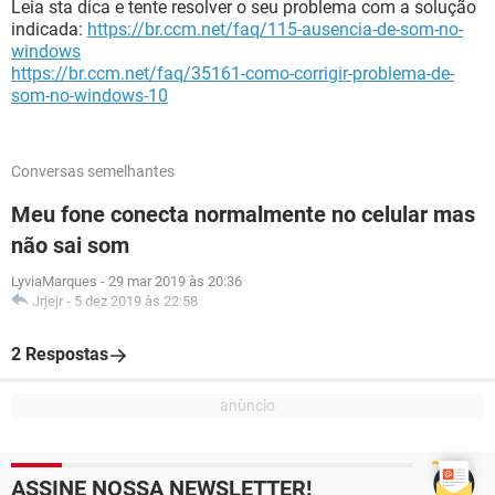
Leia sta dica e tente resolver o seu problema com a solução
indicada:
https://br.ccm.net/faq/115-ausencia-de-som-no-
windows
https://br.ccm.net/faq/35161-como-corrigir-problema-de-
som-no-windows-10
Conversas semelhantes
Meu fone conecta normalmente no celular mas
não sai som
LyviaMarques
-
29 mar 2019 às 20:36
Jrjejr
-
5 dez 2019 às 22:58
2 Respostas
ASSINE NOSSA NEWSLETTER!