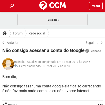
MENU
INÍCIO
JOGOS
WHATSAPP
DICAS
Fórum
Rede social
CELULAR
FACEBOOK
JOGOS
WHATSAPP
DOWNLOADS
Anterior
Seguinte
OUTLOOK
EXCEL
CELULAR
FACEBOOK
Não consigo acessar a conta do Google
INSTAGRAM
JOGOS
GMAIL
WHATSAPP
Fechado
FÓRUM
OUTLOOK
EXCEL
GUIA DE COMPRAS
CELULAR
FACEBOOK
meiriele
- Atualizado por pintuda em 13 Mar 2017 às 07:45
INSTAGRAM
JOGOS
GMAIL
WHATSAPP
GLOSSÁRIO
Perfil bloqueado -
13 mar 2017 às 06:30
OUTLOOK
EXCEL
GUIA DE COMPRAS
CELULAR
FACEBOOK
INSTAGRAM
JOGOS
GMAIL
WHATSAPP
Bom dia,
OUTLOOK
EXCEL
GUIA DE COMPRAS
CELULAR
FACEBOOK
Não consigo fazer uma conta google ela fica só carregando
INSTAGRAM
GMAIL
é não faz mais nada como se eu não tivesse Internet
OUTLOOK
EXCEL
GUIA DE COMPRAS
INSTAGRAM
GMAIL