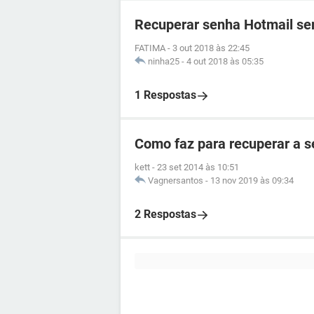
Recuperar senha Hotmail s
FATIMA
-
3 out 2018 às 22:45
ninha25
-
4 out 2018 às 05:35
1 Respostas
Como faz para recuperar a s
kett
-
23 set 2014 às 10:51
Vagnersantos
-
13 nov 2019 às 09:34
2 Respostas