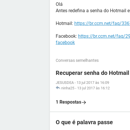
Olá
Antes redefina a senha do Hotmail 
Hotmail:
https://br.ccm.net/faq/33
Facebook:
https://br.ccm.net/faq/2
facebook
Conversas semelhantes
Recuperar senha do Hotmail
JESUSDEA
-
13 jul 2017 às 16:09
ninha25
-
13 jul 2017 às 16:12
1 Respostas
O que é palavra passe