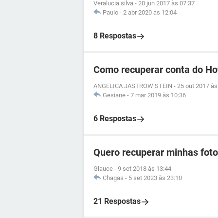
Veralucia silva
-
20 jun 2017 às 07:37
Paulo
-
2 abr 2020 às 12:04
8 Respostas
Como recuperar conta do Ho
ANGELICA JASTROW STEIN
-
25 out 2017 às
Gesiane
-
7 mar 2019 às 10:36
6 Respostas
Quero recuperar minhas foto
Glauce
-
9 set 2018 às 13:44
Chagas
-
5 set 2023 às 23:10
21 Respostas