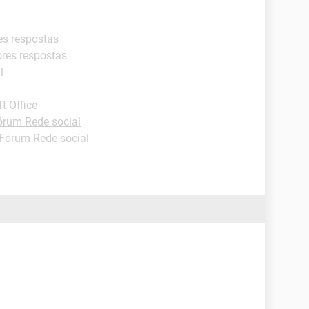
es respostas
ores respostas
l
t Office
órum Rede social
Fórum Rede social