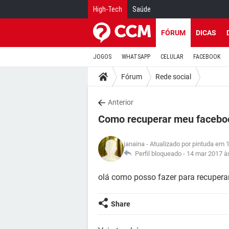
High-Tech
Saúde
FÓRUM
DICAS
JOGOS
WHATSAPP
CELULAR
FACEBOOK
Fórum
Rede social
Anterior
Como recuperar meu facebo
janaina
- Atualizado por pintuda em 
Perfil bloqueado -
14 mar 2017 à
olá como posso fazer para recupera
Share