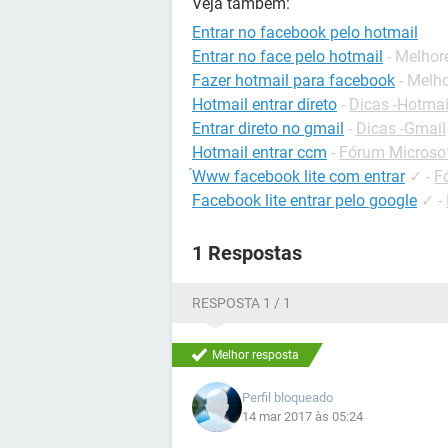
Veja também:
Entrar no facebook pelo hotmail
Entrar no face pelo hotmail
- Melhor
Fazer hotmail para facebook
- Melh
Hotmail entrar direto
-
Dicas -Hotmai
Entrar direto no gmail
-
Dicas -Gmail
Hotmail entrar ccm
-
Fórum Microsof
́Www facebook lite com entrar
✓
-
F
Facebook lite entrar pelo google
✓
-
1 Respostas
RESPOSTA 1 / 1
Melhor resposta
Perfil bloqueado
14 mar 2017 às 05:24