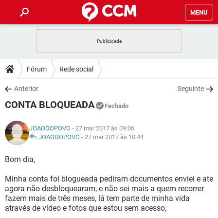
MENU
INÍCIO
JOGOS
WHATSAPP
DICAS
Fórum
Rede social
CELULAR
FACEBOOK
JOGOS
WHATSAPP
DOWNLOADS
Anterior
Seguinte
OUTLOOK
EXCEL
CELULAR
FACEBOOK
CONTA BLOQUEADA
INSTAGRAM
JOGOS
GMAIL
WHATSAPP
Fechado
FÓRUM
OUTLOOK
EXCEL
GUIA DE COMPRAS
CELULAR
FACEBOOK
JOAODOPOVO
- 27 mar 2017 às 09:06
INSTAGRAM
JOGOS
GMAIL
WHATSAPP
GLOSSÁRIO
JOAODOPOVO
-
27 mar 2017 às 10:44
OUTLOOK
EXCEL
GUIA DE COMPRAS
CELULAR
FACEBOOK
INSTAGRAM
JOGOS
GMAIL
WHATSAPP
Bom dia,
OUTLOOK
EXCEL
GUIA DE COMPRAS
CELULAR
FACEBOOK
Minha conta foi blogueada pediram documentos enviei e ate
INSTAGRAM
GMAIL
agora não desbloquearam, e não sei mais a quem recorrer
OUTLOOK
EXCEL
GUIA DE COMPRAS
fazem mais de três meses, lá tem parte de minha vida
INSTAGRAM
GMAIL
através de vídeo e fotos que estou sem acesso,