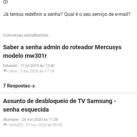
OI
Já tentou redefinir a senha? Qual é o seu serviço de e-mail?
Conversas semelhantes
Saber a senha admin do roteador Mercusys
modelo mw301r
Eduardo
-
17 jul 2019 às 12:40
silva
-
2 dez 2020 às 17:18
7 Respostas
Assunto de desbloqueio de TV Samsung -
senha esquecida
Atumane
-
26 nov 2020 às 11:38
ninha25
-
27 nov 2020 às 05:05