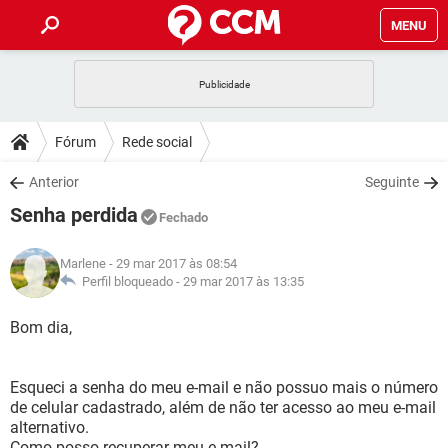
MENU
INÍCIO
JOGOS
WHATSAPP
DICAS
Fórum
Rede social
CELULAR
FACEBOOK
JOGOS
WHATSAPP
DOWNLOADS
Anterior
Seguinte
OUTLOOK
EXCEL
CELULAR
FACEBOOK
Senha perdida
INSTAGRAM
JOGOS
GMAIL
WHATSAPP
Fechado
FÓRUM
OUTLOOK
EXCEL
GUIA DE COMPRAS
CELULAR
FACEBOOK
Marlene
- 29 mar 2017 às 08:54
INSTAGRAM
JOGOS
GMAIL
WHATSAPP
GLOSSÁRIO
Perfil bloqueado -
29 mar 2017 às 13:35
OUTLOOK
EXCEL
GUIA DE COMPRAS
CELULAR
FACEBOOK
INSTAGRAM
JOGOS
GMAIL
WHATSAPP
Bom dia,
OUTLOOK
EXCEL
GUIA DE COMPRAS
CELULAR
FACEBOOK
INSTAGRAM
GMAIL
Esqueci a senha do meu e-mail e não possuo mais o número
OUTLOOK
EXCEL
GUIA DE COMPRAS
de celular cadastrado, além de não ter acesso ao meu e-mail
INSTAGRAM
GMAIL
alternativo.
Como posso recuperar meu e-mail?