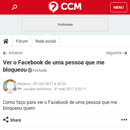
MENU
INÍCIO
JOGOS
WHATSAPP
DICAS
Fórum
Rede social
CELULAR
FACEBOOK
JOGOS
WHATSAPP
DOWNLOADS
Anterior
Seguinte
OUTLOOK
EXCEL
CELULAR
FACEBOOK
Ver o Facebook de uma pessoa que me
INSTAGRAM
JOGOS
GMAIL
WHATSAPP
FÓRUM
OUTLOOK
EXCEL
bloqueou
Fechado
GUIA DE COMPRAS
CELULAR
FACEBOOK
INSTAGRAM
JOGOS
GMAIL
WHATSAPP
GLOSSÁRIO
OUTLOOK
EXCEL
Rebeca
- 29 mar 2017 à 20:53
GUIA DE COMPRAS
CELULAR
FACEBOOK
usuário anônimo -
31 mai 2017 à 02:11
INSTAGRAM
JOGOS
GMAIL
WHATSAPP
OUTLOOK
EXCEL
Como faço para ver o Facebook de uma pessoa que me
GUIA DE COMPRAS
CELULAR
FACEBOOK
INSTAGRAM
GMAIL
bloqueou quero
OUTLOOK
EXCEL
GUIA DE COMPRAS
Share
INSTAGRAM
GMAIL