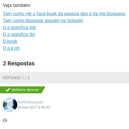
GUIA DE COMPRAS
Veja também:
Tem como ver o face book da peasoa dps q rla me bloqueou
Tem como bloquear alguém no linkedin
O q significa mb
O q significa tbt
D-book
O q é ntr
2 Respostas
RÉPONSE 1 / 2
Meilleure réponse
Perfil bloqueado
30 mar 2017 à 06:02
Oi