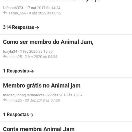
fofinha6373
-
17 out 2017 às 14:34
satan_666
-
8 abr 2022 às 08:32
314 Respostas
Como ser membro do Animal Jam,
tuayla34
-
1 fev 2020 às 15:55
ninha25
-
2 fev 2020 às 04:34
1 Respostas
Membro grátis no Animal jam
macaquinhoquemeadota
-
29 dez 2018 às 15:07
ninha25
-
30 dez 2018 às 07:38
1 Respostas
Conta membra Animal Jam