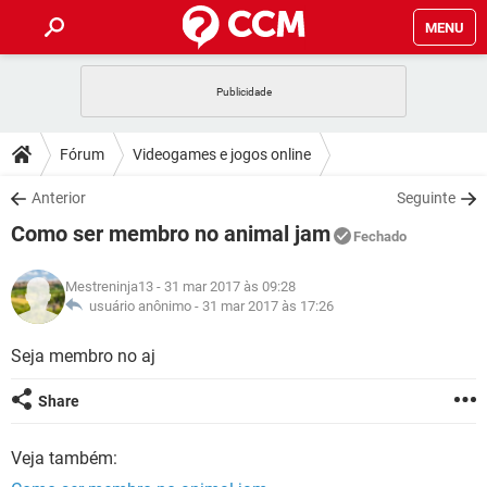
MENU
INÍCIO
JOGOS
WHATSAPP
DICAS
Fórum
Videogames e jogos online
CELULAR
FACEBOOK
JOGOS
WHATSAPP
DOWNLOADS
Anterior
Seguinte
OUTLOOK
EXCEL
CELULAR
FACEBOOK
Como ser membro no animal jam
INSTAGRAM
JOGOS
GMAIL
WHATSAPP
Fechado
FÓRUM
OUTLOOK
EXCEL
GUIA DE COMPRAS
CELULAR
FACEBOOK
Mestreninja13
- 31 mar 2017 às 09:28
INSTAGRAM
JOGOS
GMAIL
WHATSAPP
GLOSSÁRIO
usuário anônimo -
31 mar 2017 às 17:26
OUTLOOK
EXCEL
GUIA DE COMPRAS
CELULAR
FACEBOOK
INSTAGRAM
JOGOS
GMAIL
WHATSAPP
Seja membro no aj
OUTLOOK
EXCEL
GUIA DE COMPRAS
CELULAR
FACEBOOK
Share
INSTAGRAM
GMAIL
OUTLOOK
EXCEL
GUIA DE COMPRAS
Veja também:
INSTAGRAM
GMAIL