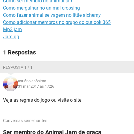
Como ser membro no animal jam
GUIA DE COMPRAS
Como mergulhar no animal crossing
Como fazer animal selvagem no little alchemy
Como adicionar membros no grupo do outlook 365
Mp3 jam
Jam gg
1 Respostas
RESPOSTA 1 / 1
usuário anônimo
31 mar 2017 às 17:26
Veja as regras do jogo ou visite o site.
Conversas semelhantes
Ser membro do Animal Jam de graça