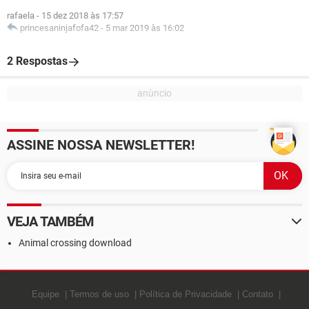
rafaela
-
15 dez 2018 às 17:57
princesaninjafofa42
-
5 mar 2019 às 16:02
2 Respostas
ASSINE NOSSA NEWSLETTER!
VEJA TAMBÉM
Animal crossing download
Equipe
Termos de uso
Política de Privacidade
Contato