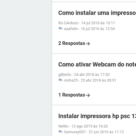
Como instalar uma impresso
Ro CArdozo
-
14 jul 2016 às 15:11
aaafelix
-
16 jul 2016 às 12:54
2 Respostas
Como ativar Webcam do note
gilberto
-
24 abr 2018 às 17:20
ninha25
-
25 abr 2018 às 05:51
1 Respostas
Instalar impressora hp psc 1
Nelito
-
12 ago 2015 às 16:26
Samuray007
-
21 jun 2016 às 11:12