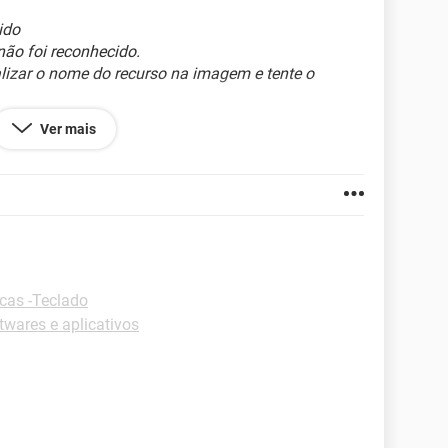
ido
ão foi reconhecido.
lizar o nome do recurso na imagem e tente o
 localizadoem :C/Windows/Logs/DISM/dism.log
Ver mais
 eu devo fazer, por favor, agradeço desde já a quem
r favor gente!
cas -Teclado
wares e aplicativos