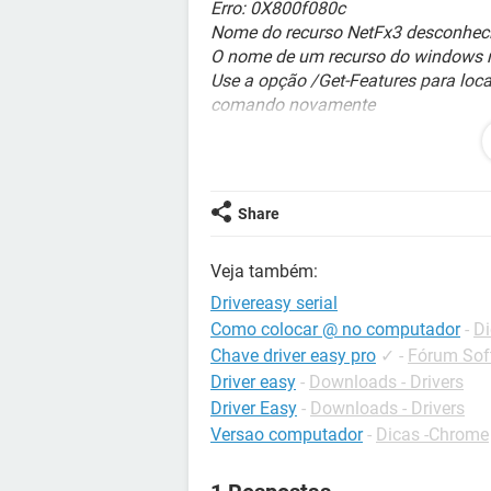
Erro: 0X800f080c
Nome do recurso NetFx3 desconhec
O nome de um recurso do windows n
Use a opção /Get-Features para loca
comando novamente
O arquivo de log do DISM pode ser
Alguém me fale o que é isso e o que
ajudar!
Share
Preciso com urgencia da solução, po
Veja também:
Drivereasy serial
Como colocar @ no computador
-
Di
Chave driver easy pro
✓
-
Fórum Soft
Driver easy
-
Downloads - Drivers
Driver Easy
-
Downloads - Drivers
Versao computador
-
Dicas -Chrome