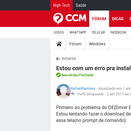
High-Tech
Saúde
FÓRUM
DICAS
JOGOS
WHATSAPP
CELULAR
FACEBOOK
Fórum
Windows
Anterior
Estou com um erro pra insta
Resolvido
/Fechado
RafaelRamires
- Atualizado em 1 abr
Perfil bloqueado -
2 abr 2017 às 
Primeiro ao problema do DE(Driver E
Estou tentando fazer o download del
essa tela(no prompt de comando):