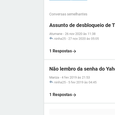
Conversas semelhantes
Assunto de desbloqueio de 
Atumane
-
26 nov 2020 às 11:38
ninha25
-
27 nov 2020 às 05:05
1 Respostas
Não lembro da senha do Ya
Mariza
-
4 fev 2019 às 21:53
ninha25
-
5 fev 2019 às 04:45
1 Respostas