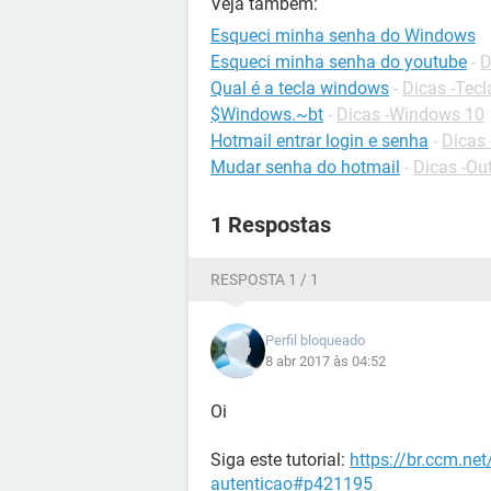
Veja também:
Esqueci minha senha do Windows
Esqueci minha senha do youtube
-
D
Qual é a tecla windows
-
Dicas -Tec
$Windows.~bt
-
Dicas -Windows 10
Hotmail entrar login e senha
-
Dicas 
Mudar senha do hotmail
-
Dicas -Ou
1 Respostas
RESPOSTA 1 / 1
Perfil bloqueado
8 abr 2017 às 04:52
Oi
Siga este tutorial:
https://br.ccm.ne
autenticao#p421195