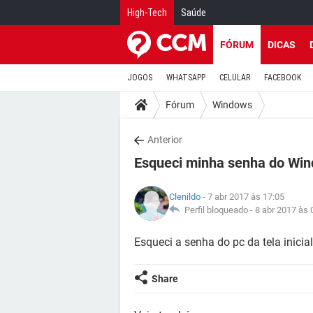
High-Tech
Saúde
FÓRUM
DICAS
JOGOS
WHATSAPP
CELULAR
FACEBOOK
Fórum
Windows
Anterior
Esqueci minha senha do Wi
Clenildo
- 7 abr 2017 às 17:05
Perfil bloqueado -
8 abr 2017 às 
Esqueci a senha do pc da tela inici
Share