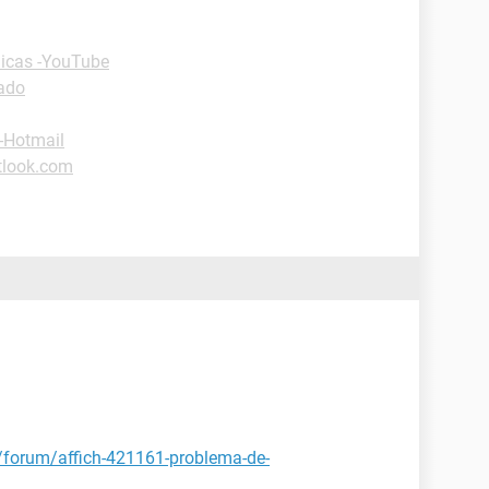
icas -YouTube
lado
-Hotmail
tlook.com
t/forum/affich-421161-problema-de-