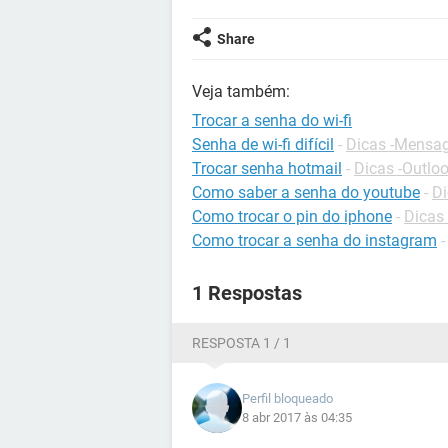
Share
Veja também:
Trocar a senha do wi-fi
Senha de wi-fi difícil
-
Dicas -Mensag
Trocar senha hotmail
-
Dicas -Outlo
Como saber a senha do youtube
-
Di
Como trocar o pin do iphone
-
Dicas
Como trocar a senha do instagram
1 Respostas
RESPOSTA 1 / 1
Perfil bloqueado
8 abr 2017 às 04:35