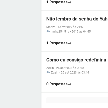
1 Respostas
Não lembro da senha do Ya
Mariza
-
4 fev 2019 às 21:53
ninha25
-
5 fev 2019 às 04:45
1 Respostas
Como eu consigo redefinir a
Zezin
-
26 set 2023 às 03:44
Zezin
-
26 set 2023 às 03:44
0 Respostas