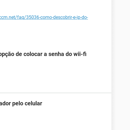
.ccm.net/faq/35036-como-descobrir-e-ip-do-
pção de colocar a senha do wii-fi
dor pelo celular