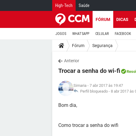
High-Tech
Saúde
FÓRUM
DICAS
JOGOS
WHATSAPP
CELULAR
FACEBOOK
Fórum
Segurança
Anterior
Trocar a senha do wi-fi
Reso
Simaria
- 7 abr 2017 às 19:47
Perfil bloqueado -
8 abr 2017 às 
Bom dia,
Como trocar a senha do wifi