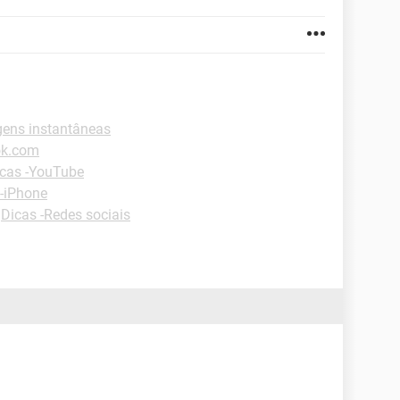
ens instantâneas
ok.com
cas -YouTube
 -iPhone
-
Dicas -Redes sociais