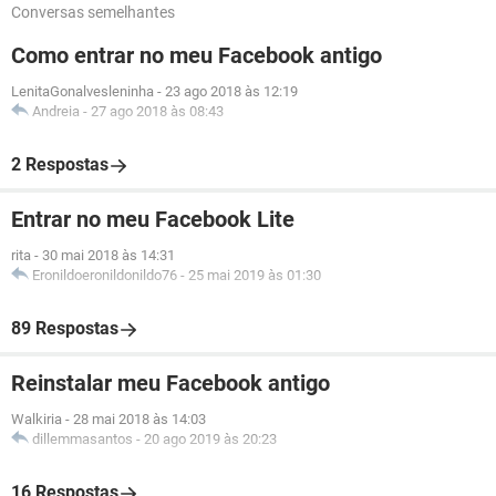
Conversas semelhantes
Como entrar no meu Facebook antigo
LenitaGonalvesleninha
-
23 ago 2018 às 12:19
Andreia
-
27 ago 2018 às 08:43
2 Respostas
Entrar no meu Facebook Lite
rita
-
30 mai 2018 às 14:31
Eronildoeronildonildo76
-
25 mai 2019 às 01:30
89 Respostas
Reinstalar meu Facebook antigo
Walkiria
-
28 mai 2018 às 14:03
dillemmasantos
-
20 ago 2019 às 20:23
16 Respostas