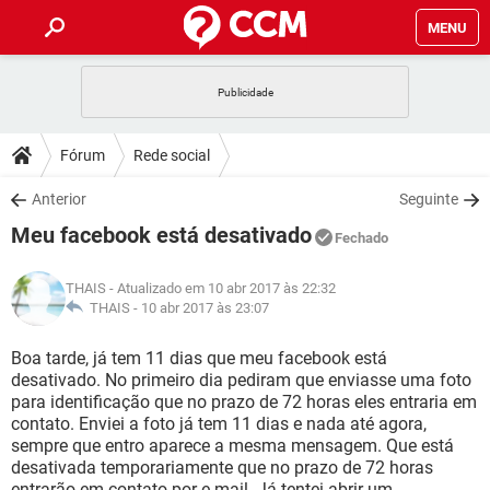
MENU
INÍCIO
JOGOS
WHATSAPP
DICAS
Fórum
Rede social
CELULAR
FACEBOOK
JOGOS
WHATSAPP
DOWNLOADS
Anterior
Seguinte
OUTLOOK
EXCEL
CELULAR
FACEBOOK
Meu facebook está desativado
INSTAGRAM
JOGOS
GMAIL
WHATSAPP
Fechado
FÓRUM
OUTLOOK
EXCEL
GUIA DE COMPRAS
CELULAR
FACEBOOK
THAIS
- Atualizado em 10 abr 2017 às 22:32
INSTAGRAM
JOGOS
GMAIL
WHATSAPP
GLOSSÁRIO
THAIS -
10 abr 2017 às 23:07
OUTLOOK
EXCEL
GUIA DE COMPRAS
CELULAR
FACEBOOK
INSTAGRAM
JOGOS
GMAIL
WHATSAPP
Boa tarde, já tem 11 dias que meu facebook está
OUTLOOK
EXCEL
desativado. No primeiro dia pediram que enviasse uma foto
GUIA DE COMPRAS
CELULAR
FACEBOOK
para identificação que no prazo de 72 horas eles entraria em
INSTAGRAM
GMAIL
contato. Enviei a foto já tem 11 dias e nada até agora,
OUTLOOK
EXCEL
GUIA DE COMPRAS
sempre que entro aparece a mesma mensagem. Que está
INSTAGRAM
GMAIL
desativada temporariamente que no prazo de 72 horas
entrarão em contato por e-mail. Já tentei abrir um