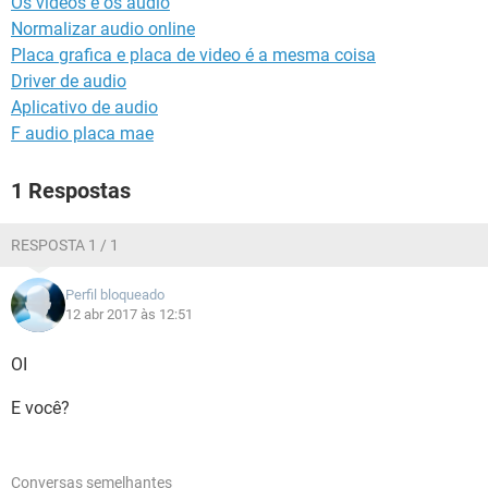
Os vídeos e os audio
GUIA DE COMPRAS
Normalizar audio online
Placa grafica e placa de video é a mesma coisa
Driver de audio
Aplicativo de audio
F audio placa mae
1 Respostas
RESPOSTA 1 / 1
Perfil bloqueado
12 abr 2017 às 12:51
OI
E você?
Conversas semelhantes