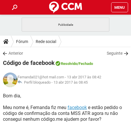
MENU
INÍCIO
JOGOS
WHATSAPP
DICAS
Fórum
Rede social
CELULAR
FACEBOOK
JOGOS
WHATSAPP
DOWNLOADS
Anterior
Seguinte
OUTLOOK
EXCEL
CELULAR
FACEBOOK
Código de facebook
INSTAGRAM
JOGOS
GMAIL
WHATSAPP
Resolvido
/Fechado
FÓRUM
OUTLOOK
EXCEL
GUIA DE COMPRAS
CELULAR
FACEBOOK
Fernanda021@hot mail.com
- 13 abr 2017 às 08:42
INSTAGRAM
JOGOS
GMAIL
WHATSAPP
GLOSSÁRIO
Perfil bloqueado -
13 abr 2017 às 08:45
OUTLOOK
EXCEL
GUIA DE COMPRAS
CELULAR
FACEBOOK
INSTAGRAM
JOGOS
GMAIL
WHATSAPP
Bom dia,
OUTLOOK
EXCEL
GUIA DE COMPRAS
CELULAR
FACEBOOK
Meu nome é, Fernanda fiz meu
facebook
e estão pedido o
INSTAGRAM
GMAIL
código de confirmação da conta MSS ATR agora ru não
OUTLOOK
EXCEL
GUIA DE COMPRAS
consegui nenhum código.me ajudem por favor?
INSTAGRAM
GMAIL