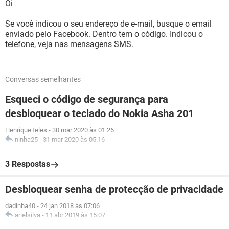
Oi
Se você indicou o seu endereço de e-mail, busque o email
enviado pelo Facebook. Dentro tem o código. Indicou o
telefone, veja nas mensagens SMS.
Conversas semelhantes
Esqueci o código de segurança para
desbloquear o teclado do Nokia Asha 201
HenriqueTeles
-
30 mar 2020 às 01:26
ninha25
-
31 mar 2020 às 05:16
3 Respostas
Desbloquear senha de protecção de privacidade
dadinha40
-
24 jan 2018 às 07:06
arielsilva
-
11 abr 2019 às 15:07