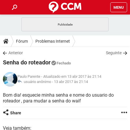
MENU
INÍCIO
JOGOS
WHATSAPP
DICAS
Fórum
Problemas Internet
CELULAR
FACEBOOK
JOGOS
WHATSAPP
DOWNLOADS
Anterior
Seguinte
OUTLOOK
EXCEL
CELULAR
FACEBOOK
Senha do roteador
INSTAGRAM
JOGOS
GMAIL
WHATSAPP
Fechado
FÓRUM
OUTLOOK
EXCEL
GUIA DE COMPRAS
CELULAR
FACEBOOK
Paulo Parente
- Atualizado em 13 abr 2017 às 21:14
INSTAGRAM
JOGOS
GMAIL
WHATSAPP
GLOSSÁRIO
usuário anônimo -
13 abr 2017 às 21:14
OUTLOOK
EXCEL
GUIA DE COMPRAS
CELULAR
FACEBOOK
INSTAGRAM
JOGOS
GMAIL
WHATSAPP
Bom dia! esquecie minha senha e nome do usuario do
OUTLOOK
EXCEL
roteador , para mudar a senha do waif
GUIA DE COMPRAS
CELULAR
FACEBOOK
INSTAGRAM
GMAIL
OUTLOOK
EXCEL
Share
GUIA DE COMPRAS
INSTAGRAM
GMAIL
Veja também: