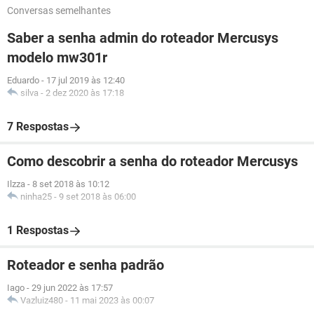
Conversas semelhantes
Saber a senha admin do roteador Mercusys
modelo mw301r
Eduardo
-
17 jul 2019 às 12:40
silva
-
2 dez 2020 às 17:18
7 Respostas
Como descobrir a senha do roteador Mercusys
Ilzza
-
8 set 2018 às 10:12
ninha25
-
9 set 2018 às 06:00
1 Respostas
Roteador e senha padrão
Iago
-
29 jun 2022 às 17:57
Vazluiz480
-
11 mai 2023 às 00:07