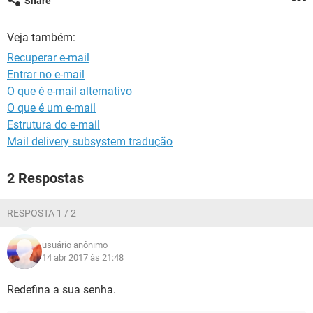
Share
GUIA DE COMPRAS
Veja também:
Recuperar e-mail
Entrar no e-mail
O que é e-mail alternativo
O que é um e-mail
Estrutura do e-mail
Mail delivery subsystem tradução
2 Respostas
RESPOSTA 1 / 2
usuário anônimo
14 abr 2017 às 21:48
Redefina a sua senha.