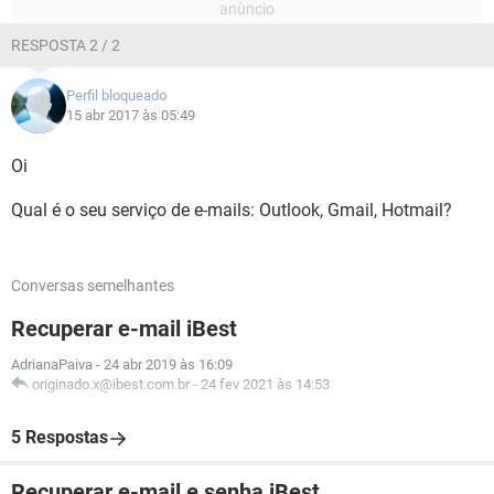
RESPOSTA 2 / 2
Perfil bloqueado
15 abr 2017 às 05:49
Oi
Qual é o seu serviço de e-mails: Outlook, Gmail, Hotmail?
Conversas semelhantes
Recuperar e-mail iBest
AdrianaPaiva
-
24 abr 2019 às 16:09
originado.x@ibest.com.br
-
24 fev 2021 às 14:53
5 Respostas
Recuperar e-mail e senha iBest