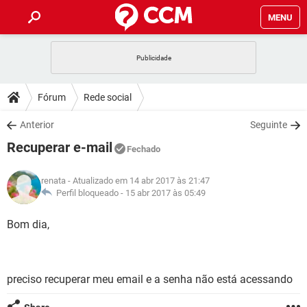
MENU
INÍCIO
JOGOS
WHATSAPP
DICAS
Fórum
Rede social
CELULAR
FACEBOOK
JOGOS
WHATSAPP
DOWNLOADS
Anterior
Seguinte
OUTLOOK
EXCEL
CELULAR
FACEBOOK
Recuperar e-mail
INSTAGRAM
JOGOS
GMAIL
WHATSAPP
Fechado
FÓRUM
OUTLOOK
EXCEL
GUIA DE COMPRAS
CELULAR
FACEBOOK
renata
- Atualizado em 14 abr 2017 às 21:47
INSTAGRAM
JOGOS
GMAIL
WHATSAPP
GLOSSÁRIO
Perfil bloqueado -
15 abr 2017 às 05:49
OUTLOOK
EXCEL
GUIA DE COMPRAS
CELULAR
FACEBOOK
INSTAGRAM
JOGOS
GMAIL
WHATSAPP
Bom dia,
OUTLOOK
EXCEL
GUIA DE COMPRAS
CELULAR
FACEBOOK
INSTAGRAM
GMAIL
OUTLOOK
EXCEL
GUIA DE COMPRAS
preciso recuperar meu email e a senha não está acessando
INSTAGRAM
GMAIL