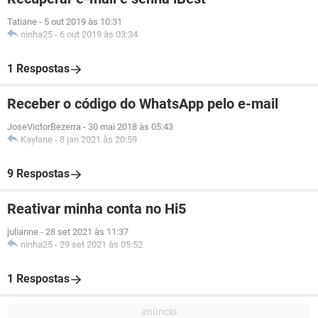
Tatiane
-
5 out 2019 às 10:31
ninha25
-
6 out 2019 às 03:34
1 Respostas
Receber o código do WhatsApp pelo e-mail
JoseVictorBezerra
-
30 mai 2018 às 05:43
Kaylane
-
8 jan 2021 às 20:59
9 Respostas
Reativar minha conta no Hi5
julianne
-
28 set 2021 às 11:37
ninha25
-
29 set 2021 às 05:52
1 Respostas