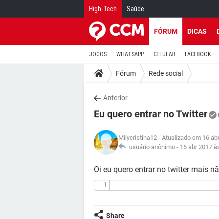
High-Tech
Saúde
FÓRUM
DICAS
JOGOS
WHATSAPP
CELULAR
FACEBOOK
Fórum
Rede social
Anterior
Eu quero entrar no Twitter
Milycristina12
- Atualizado em 16 ab
usuário anônimo -
16 abr 2017 à
Oi eu quero entrar no twitter mais
Share