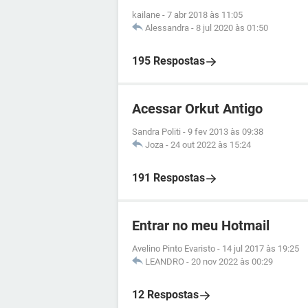
kailane
-
7 abr 2018 às 11:05
Alessandra
-
8 jul 2020 às 01:50
195 Respostas
Acessar Orkut Antigo
Sandra Politi
-
9 fev 2013 às 09:38
Joza
-
24 out 2022 às 15:24
191 Respostas
Entrar no meu Hotmail
Avelino Pinto Evaristo
-
14 jul 2017 às 19:25
LEANDRO
-
20 nov 2022 às 00:29
12 Respostas