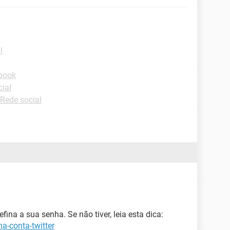
l
book
ial
Rede social
fina a sua senha. Se não tiver, leia esta dica:
a-conta-twitter