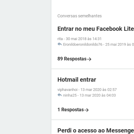
Conversas semelhantes
Entrar no meu Facebook Lite
rita
-
30 mai 2018 às 14:31
Eronildoeronildonildo76
-
25 mai 2019 às 0
89 Respostas
Hotmail entrar
viphavanhoi
-
13 mar 2020 às 02:57
ninha25
-
13 mar 2020 às 04:03
1 Respostas
Perdi o acesso ao Messenge