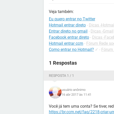
Veja também:
Eu quero entrar no Twitter
Hotmail entrar direto
-
Dicas -Hotmai
Entrar direto no gmail
-
Dicas -Gmail
Facebook entrar direto
-
Dicas -Face
Hotmail entrar ccm
-
Fórum Rede soc
Como entrar no Hotmail?
✓
-
Fórum 
1 Respostas
RESPOSTA 1 / 1
usuário anônimo
16 abr 2017 às 11:41
Você já tem uma conta? Se tiver, rede
https://br.ccm.net/faq/2218-criar-um