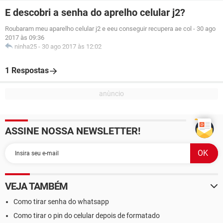
E descobri a senha do aprelho celular j2?
Roubaram meu aparelho celular j2 e eeu conseguir recupera ae col
-
30 ago
2017 às 09:36
ninha25
-
30 ago 2017 às 12:02
1 Respostas
ASSINE NOSSA NEWSLETTER!
VEJA TAMBÉM
Como tirar senha do whatsapp
Como tirar o pin do celular depois de formatado