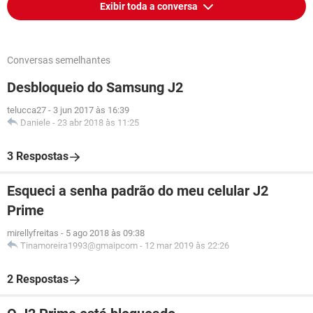
Exibir toda a conversa
Conversas semelhantes
Desbloqueio do Samsung J2
telucca27
-
3 jun 2017 às 16:39
Daniele
-
23 abr 2018 às 11:25
3 Respostas
Esqueci a senha padrão do meu celular J2
Prime
mirellyfreitas
-
5 ago 2018 às 09:38
Tinamoreira1993@gmaipcom
-
12 mar 2019 às 22:26
2 Respostas