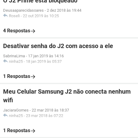
O J2 Prime está bloqueado
Deusaaparecidasoares
-
2 dez 2018 às 19:44
Roseli
-
22 out 2019 às 10:25
4 Respostas
Desativar senha do J2 com acesso a ele
SabrinaLima
-
17 jan 2019 às 14:16
ninha25
-
18 jan 2019 às 05:37
1 Respostas
Meu Celular Samsung J2 não conecta nenhum
wifi
JaciaraGomes
-
22 mar 2018 às 18:37
ninha25
-
23 mar 2018 às 07:22
1 Respostas