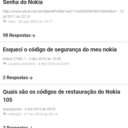
Senha do Nokia
http://www.orkut.com.br/Main#Profile?uid=1142839299784183640&rl=
-
12
jul 2011 às 22:16
Italo
-
28 ago 2022 às 19:17
98 Respostas
Esqueci o código de segurança do meu nokia
Nokia 2730c.1
-
3 dez 2016 às 10:40
usuário anônimo
-
4 dez 2016 às 04:51
2 Respostas
Quais são os códigos de restauração do Nokia
105
araujojunior
-
3 out 2016 às 05:41
ninha25
-
21 fev 2019 às 06:14
2 Respostas