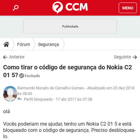
MENU
INÍCIO
JOGOS
WHATSAPP
DICAS
Fórum
Segurança
CELULAR
FACEBOOK
JOGOS
WHATSAPP
DOWNLOADS
Anterior
Seguinte
OUTLOOK
EXCEL
CELULAR
FACEBOOK
Como tirar o código de segurança do Nokia C2
INSTAGRAM
JOGOS
GMAIL
WHATSAPP
FÓRUM
OUTLOOK
EXCEL
01 5?
Fechado
GUIA DE COMPRAS
CELULAR
FACEBOOK
INSTAGRAM
JOGOS
GMAIL
WHATSAPP
GLOSSÁRIO
Raimundo Nonato de Carvalho Gomes
- Atualizado em 25 dez 2018
OUTLOOK
EXCEL
às 08:43
GUIA DE COMPRAS
CELULAR
FACEBOOK
Perfil bloqueado -
17 abr 2017 às 07:38
INSTAGRAM
JOGOS
GMAIL
WHATSAPP
OUTLOOK
EXCEL
GUIA DE COMPRAS
CELULAR
FACEBOOK
olá
INSTAGRAM
GMAIL
OUTLOOK
EXCEL
Vocês poderiam me ajudar, tenho um Nokia C2 01 5 e está
GUIA DE COMPRAS
bloqueado com o código de segurança. Preciso desbloquea-
INSTAGRAM
GMAIL
lo.