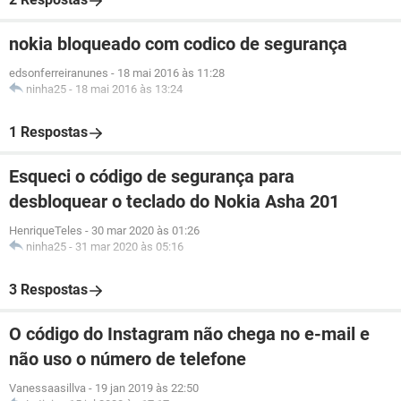
nokia bloqueado com codico de segurança
edsonferreiranunes
-
18 mai 2016 às 11:28
ninha25
-
18 mai 2016 às 13:24
1 Respostas
Esqueci o código de segurança para
desbloquear o teclado do Nokia Asha 201
HenriqueTeles
-
30 mar 2020 às 01:26
ninha25
-
31 mar 2020 às 05:16
3 Respostas
O código do Instagram não chega no e-mail e
não uso o número de telefone
Vanessaasillva
-
19 jan 2019 às 22:50