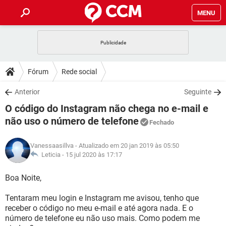
MENU
INÍCIO
JOGOS
WHATSAPP
DICAS
Fórum
Rede social
CELULAR
FACEBOOK
JOGOS
WHATSAPP
DOWNLOADS
Anterior
Seguinte
OUTLOOK
EXCEL
CELULAR
FACEBOOK
O código do Instagram não chega no e-mail e
INSTAGRAM
JOGOS
GMAIL
WHATSAPP
FÓRUM
OUTLOOK
EXCEL
não uso o número de telefone
Fechado
GUIA DE COMPRAS
CELULAR
FACEBOOK
INSTAGRAM
JOGOS
GMAIL
WHATSAPP
GLOSSÁRIO
OUTLOOK
EXCEL
Vanessaasillva
- Atualizado em 20 jan 2019 às 05:50
GUIA DE COMPRAS
CELULAR
FACEBOOK
Leticia -
15 jul 2020 às 17:17
INSTAGRAM
JOGOS
GMAIL
WHATSAPP
OUTLOOK
EXCEL
Boa Noite,
GUIA DE COMPRAS
CELULAR
FACEBOOK
INSTAGRAM
GMAIL
OUTLOOK
EXCEL
Tentaram meu login e Instagram me avisou, tenho que
GUIA DE COMPRAS
receber o código no meu e-mail e até agora nada. E o
INSTAGRAM
GMAIL
número de telefone eu não uso mais. Como podem me