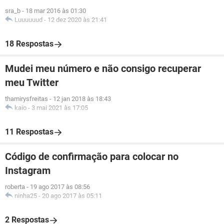
sra_b
-
18 mar 2016 às 01:30
Luuuuuud
-
12 dez 2020 às 21:41
18 Respostas
Mudei meu número e não consigo recuperar
meu Twitter
thamirysfreitas
-
12 jan 2018 às 18:43
kaio
-
3 mai 2021 às 17:05
11 Respostas
Código de confirmação para colocar no
Instagram
roberta
-
19 ago 2017 às 08:56
ninha25
-
20 ago 2017 às 05:11
2 Respostas