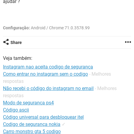
ajudar ?
GUIA DE COMPRAS
Configuração:
Android / Chrome 71.0.3578.99
Share
Veja também:
Instagram nao aceita codigo de segurança
Como entrar no instagram sem o codigo
- Melhores
respostas
Não recebi o código do instagram no email
- Melhores
respostas
Modo de segurança ps4
Código ascii
Código universal para desbloquear itel
Codigo de segurança nokia
✓
Carro monstro gta 5 codigo