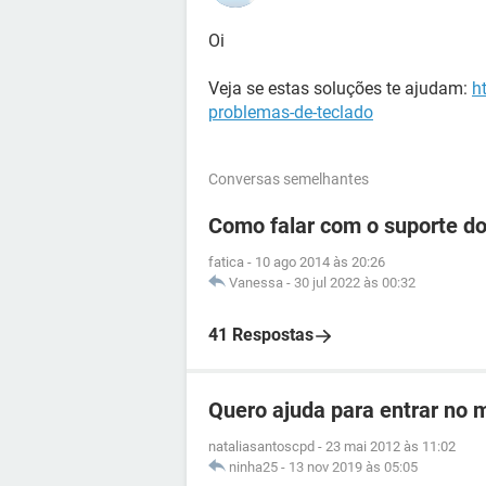
Oi
Veja se estas soluções te ajudam:
h
problemas-de-teclado
Conversas semelhantes
Como falar com o suporte d
fatica
-
10 ago 2014 às 20:26
Vanessa
-
30 jul 2022 às 00:32
41 Respostas
Quero ajuda para entrar no
nataliasantoscpd
-
23 mai 2012 às 11:02
ninha25
-
13 nov 2019 às 05:05