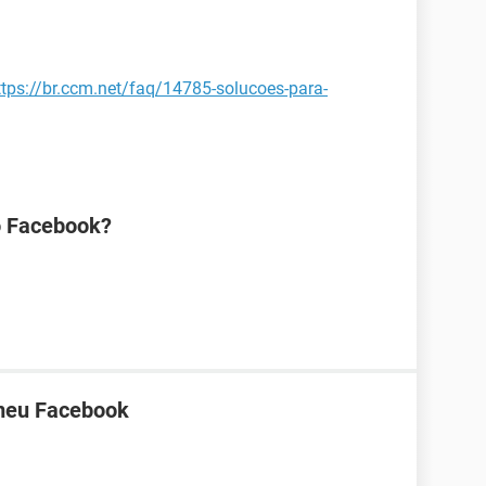
ttps://br.ccm.net/faq/14785-solucoes-para-
o Facebook?
 meu Facebook