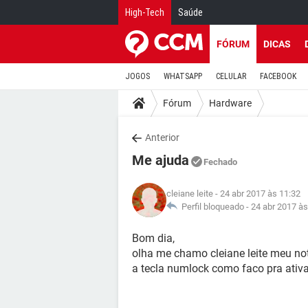
High-Tech
Saúde
FÓRUM
DICAS
JOGOS
WHATSAPP
CELULAR
FACEBOOK
Fórum
Hardware
Anterior
Me ajuda
Fechado
cleiane leite
- 24 abr 2017 às 11:32
Perfil bloqueado -
24 abr 2017 às
Bom dia,
olha me chamo cleiane leite meu n
a tecla numlock como faco pra ativ