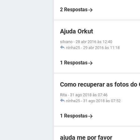
2 Respostas
Ajuda Orkut
silvano
-
28 abr 2016 às 12:40
ninha25
-
29 abr 2016 às 11:18
1 Respostas
Como recuperar as fotos do 
Rita
-
31 ago 2018 às 07:46
ninha25
-
31 ago 2018 às 07:52
1 Respostas
ajuda me por favor