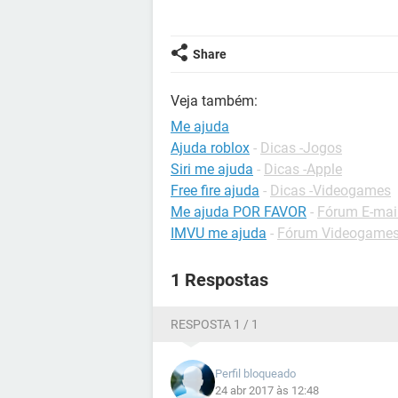
Share
Veja também:
Me ajuda
Ajuda roblox
-
Dicas -Jogos
Siri me ajuda
-
Dicas -Apple
Free fire ajuda
-
Dicas -Videogames
Me ajuda POR FAVOR
-
Fórum E-mai
IMVU me ajuda
-
Fórum Videogames 
1 Respostas
RESPOSTA 1 / 1
Perfil bloqueado
24 abr 2017 às 12:48