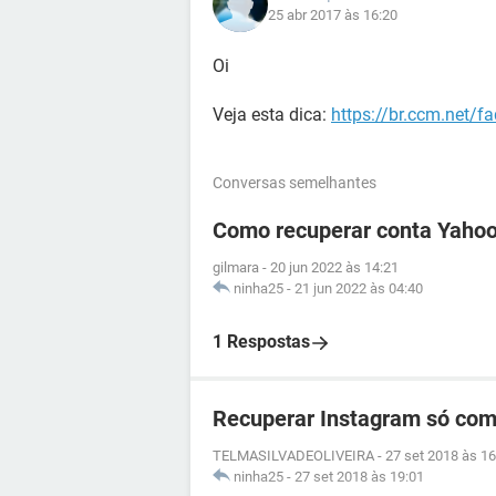
25 abr 2017 às 16:20
Oi
Veja esta dica:
https://br.ccm.net/f
Conversas semelhantes
Como recuperar conta Yahoo
gilmara
-
20 jun 2022 às 14:21
ninha25
-
21 jun 2022 às 04:40
1 Respostas
Recuperar Instagram só com
TELMASILVADEOLIVEIRA
-
27 set 2018 às 16
ninha25
-
27 set 2018 às 19:01