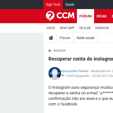
High-Tech
Saúde
FÓRUM
DICAS
JOGOS
WHATSAPP
CELULAR
FACEBOOK
Fórum
Rede social
Anterior
Recuperar conta do instagr
Alessandra-Pereira
- Atualizado em 
Perfil bloqueado -
25 abr 2017 às
O Instagram para segurança mudou a
recuperar a senha no e-mail "
a*****
confirmação não era esse e o que e
com o facebook.