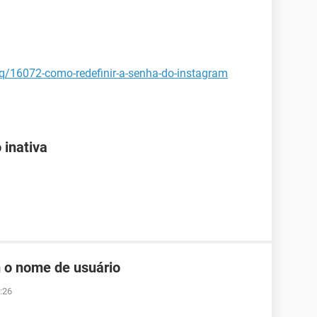
aq/16072-como-redefinir-a-senha-do-instagram
 inativa
 o nome de usuário
:26