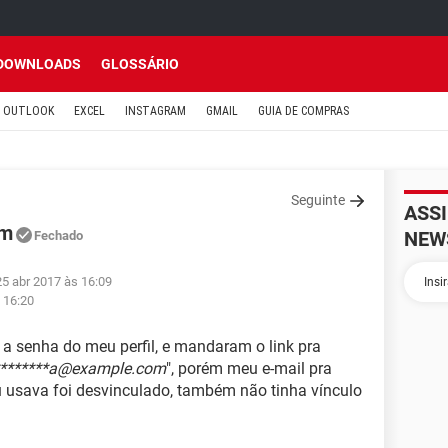
DOWNLOADS
GLOSSÁRIO
OUTLOOK
EXCEL
INSTAGRAM
GMAIL
GUIA DE COMPRAS
Seguinte
ASS
am
NEW
Fechado
25 abr 2017 às 16:09
 16:20
 senha do meu perfil, e mandaram o link pra
********a@example.com
", porém meu e-mail pra
u usava foi desvinculado, também não tinha vínculo