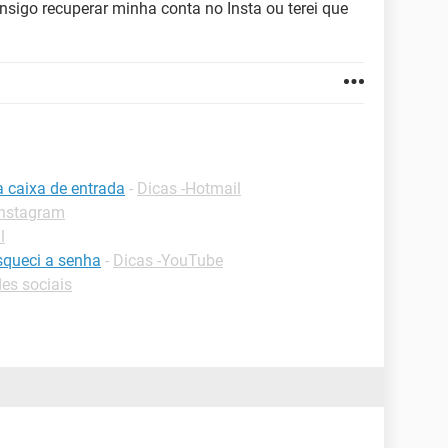
sigo recuperar minha conta no Insta ou terei que
a caixa de entrada
-
Dicas -Hotmail
Instagram
l
squeci a senha
-
Dicas -YouTube
es sociais