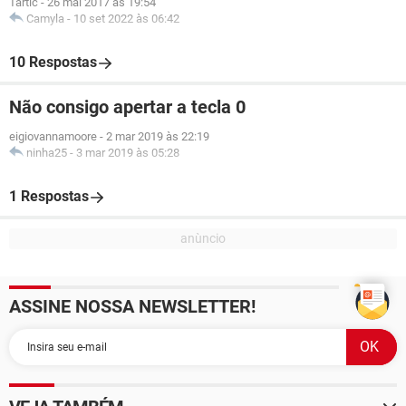
Tartic
-
26 mai 2017 às 19:54
Camyla
-
10 set 2022 às 06:42
10 Respostas
Não consigo apertar a tecla 0
eigiovannamoore
-
2 mar 2019 às 22:19
ninha25
-
3 mar 2019 às 05:28
1 Respostas
ASSINE NOSSA NEWSLETTER!