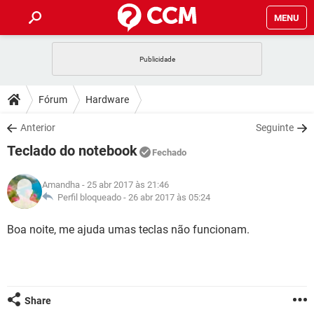
MENU
INÍCIO
JOGOS
WHATSAPP
DICAS
Fórum
Hardware
CELULAR
FACEBOOK
JOGOS
WHATSAPP
DOWNLOADS
Anterior
Seguinte
OUTLOOK
EXCEL
CELULAR
FACEBOOK
Teclado do notebook
INSTAGRAM
JOGOS
GMAIL
WHATSAPP
Fechado
FÓRUM
OUTLOOK
EXCEL
GUIA DE COMPRAS
CELULAR
FACEBOOK
Amandha
- 25 abr 2017 às 21:46
INSTAGRAM
JOGOS
GMAIL
WHATSAPP
GLOSSÁRIO
Perfil bloqueado -
26 abr 2017 às 05:24
OUTLOOK
EXCEL
GUIA DE COMPRAS
CELULAR
FACEBOOK
INSTAGRAM
JOGOS
GMAIL
WHATSAPP
Boa noite, me ajuda umas teclas não funcionam.
OUTLOOK
EXCEL
GUIA DE COMPRAS
CELULAR
FACEBOOK
INSTAGRAM
GMAIL
OUTLOOK
EXCEL
GUIA DE COMPRAS
INSTAGRAM
GMAIL
Share