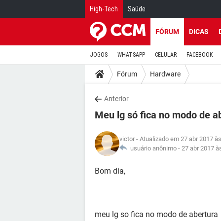
High-Tech
Saúde
FÓRUM
DICAS
JOGOS
WHATSAPP
CELULAR
FACEBOOK
Fórum
Hardware
Anterior
Meu lg só fica no modo de a
victor
- Atualizado em 27 abr 2017 às
usuário anônimo -
27 abr 2017 à
Bom dia,
meu lg so fica no modo de abertura