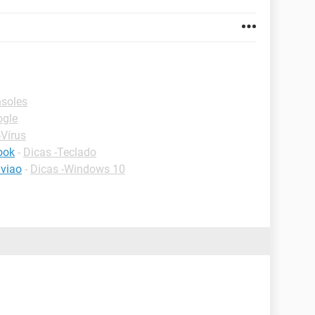
nsoles
ogle
-Vírus
ook
-
Dicas -Teclado
viao
-
Dicas -Windows 10