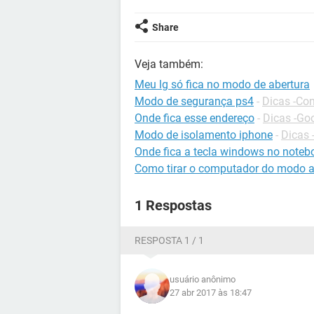
Share
Veja também:
Meu lg só fica no modo de abertura
Modo de segurança ps4
-
Dicas -Co
Onde fica esse endereço
-
Dicas -Go
Modo de isolamento iphone
-
Dicas 
Onde fica a tecla windows no noteb
Como tirar o computador do modo a
1 Respostas
RESPOSTA 1 / 1
usuário anônimo
27 abr 2017 às 18:47