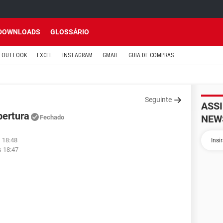
DOWNLOADS
GLOSSÁRIO
OUTLOOK
EXCEL
INSTAGRAM
GMAIL
GUIA DE COMPRAS
Seguinte
ASS
bertura
NEW
Fechado
 18:48
s 18:47