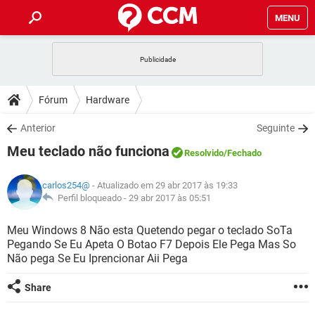
MENU
INÍCIO
JOGOS
WHATSAPP
DICAS
Fórum
Hardware
CELULAR
FACEBOOK
JOGOS
WHATSAPP
DOWNLOADS
Anterior
Seguinte
OUTLOOK
EXCEL
CELULAR
FACEBOOK
Meu teclado não funciona
INSTAGRAM
JOGOS
GMAIL
WHATSAPP
Resolvido
/Fechado
FÓRUM
OUTLOOK
EXCEL
GUIA DE COMPRAS
CELULAR
FACEBOOK
carlos254@
- Atualizado em 29 abr 2017 às 19:33
INSTAGRAM
JOGOS
GMAIL
WHATSAPP
GLOSSÁRIO
Perfil bloqueado -
29 abr 2017 às 05:51
OUTLOOK
EXCEL
GUIA DE COMPRAS
CELULAR
FACEBOOK
INSTAGRAM
JOGOS
GMAIL
WHATSAPP
Meu Windows 8 Não esta Quetendo pegar o teclado SoTa
OUTLOOK
EXCEL
Pegando Se Eu Apeta O Botao F7 Depois Ele Pega Mas So
GUIA DE COMPRAS
CELULAR
FACEBOOK
Não pega Se Eu Iprencionar Aii Pega
INSTAGRAM
GMAIL
OUTLOOK
EXCEL
GUIA DE COMPRAS
Share
INSTAGRAM
GMAIL