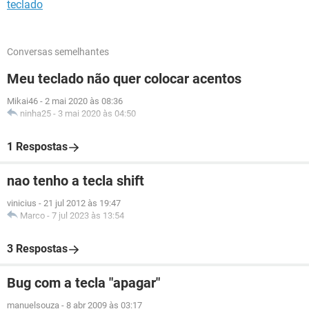
teclado
Conversas semelhantes
Meu teclado não quer colocar acentos
Mikai46
-
2 mai 2020 às 08:36
ninha25
-
3 mai 2020 às 04:50
1 Respostas
nao tenho a tecla shift
vinicius
-
21 jul 2012 às 19:47
Marco
-
7 jul 2023 às 13:54
3 Respostas
Bug com a tecla "apagar"
manuelsouza
-
8 abr 2009 às 03:17