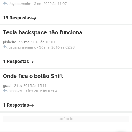
Joyceamorim
-
3 set 2022 às 11:07
13 Respostas
Tecla backspace não funciona
pinheiro
-
29 mai 2016 às 10:10
usuário anônimo
-
30 mai 2016 às 02:28
1 Respostas
Onde fica o botão Shift
grasi
-
2 fev 2015 às 15:11
ninha25
-
3 fev 2015 às 07:04
1 Respostas