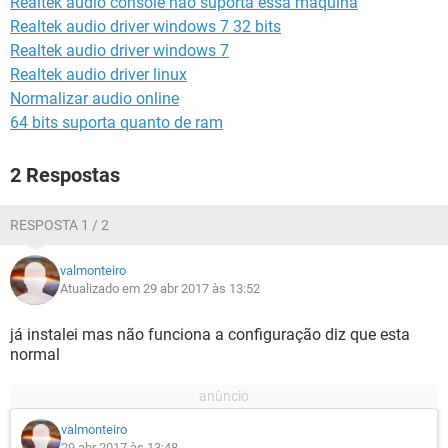
Realtek audio console não suporta essa maquina
GUIA DE COMPRAS
Realtek audio driver windows 7 32 bits
Realtek audio driver windows 7
Realtek audio driver linux
Normalizar audio online
64 bits suporta quanto de ram
2 Respostas
RESPOSTA 1 / 2
valmonteiro
Atualizado em 29 abr 2017 às 13:52
já instalei mas não funciona a configuração diz que esta
normal
valmonteiro
29 abr 2017 às 13:48