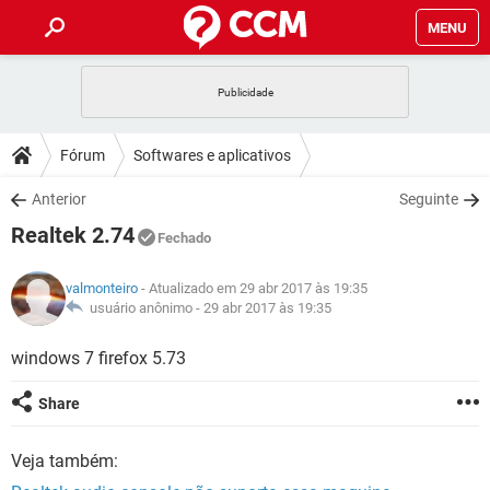
MENU
INÍCIO
JOGOS
WHATSAPP
DICAS
Fórum
Softwares e aplicativos
CELULAR
FACEBOOK
JOGOS
WHATSAPP
DOWNLOADS
Anterior
Seguinte
OUTLOOK
EXCEL
CELULAR
FACEBOOK
Realtek 2.74
INSTAGRAM
JOGOS
GMAIL
WHATSAPP
Fechado
FÓRUM
OUTLOOK
EXCEL
GUIA DE COMPRAS
CELULAR
FACEBOOK
valmonteiro
- Atualizado em 29 abr 2017 às 19:35
INSTAGRAM
JOGOS
GMAIL
WHATSAPP
GLOSSÁRIO
usuário anônimo -
29 abr 2017 às 19:35
OUTLOOK
EXCEL
GUIA DE COMPRAS
CELULAR
FACEBOOK
INSTAGRAM
JOGOS
GMAIL
WHATSAPP
windows 7 firefox 5.73
OUTLOOK
EXCEL
GUIA DE COMPRAS
CELULAR
FACEBOOK
Share
INSTAGRAM
GMAIL
OUTLOOK
EXCEL
GUIA DE COMPRAS
Veja também:
INSTAGRAM
GMAIL