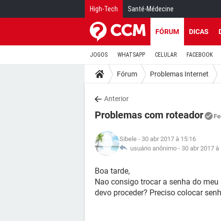
High-Tech
Santé-Médecine
FÓRUM
DICAS
JOGOS
WHATSAPP
CELULAR
FACEBOOK
Fórum
Problemas Internet
Anterior
Problemas com roteador
Fe
Sibele
- 30 abr 2017 à 15:16
usuário anônimo -
30 abr 2017 à
Boa tarde,
Nao consigo trocar a senha do meu r
devo proceder? Preciso colocar sen