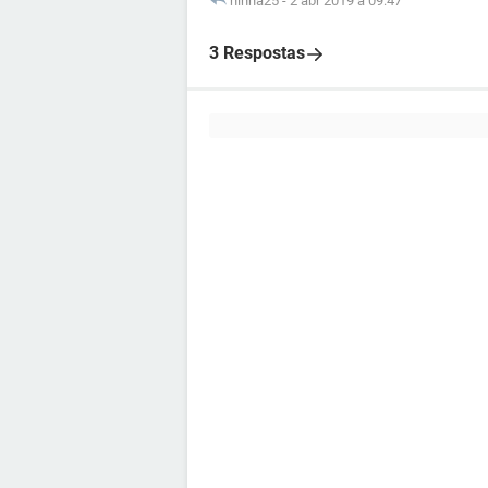
ninha25
-
2 abr 2019 à 09:47
3 Respostas