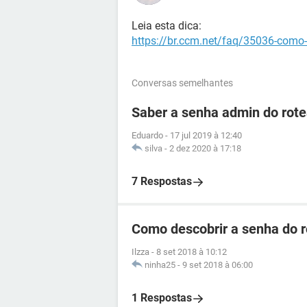
Leia esta dica:
https://br.ccm.net/faq/35036-como-de
Conversas semelhantes
Saber a senha admin do ro
Eduardo
-
17 jul 2019 à 12:40
silva
-
2 dez 2020 à 17:18
7 Respostas
Como descobrir a senha do 
Ilzza
-
8 set 2018 à 10:12
ninha25
-
9 set 2018 à 06:00
1 Respostas