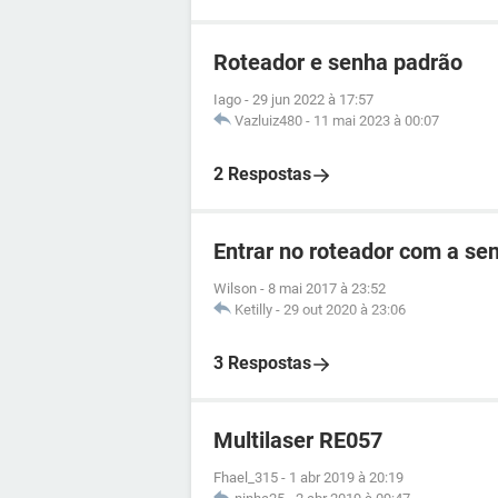
Roteador e senha padrão
Iago
-
29 jun 2022 à 17:57
Vazluiz480
-
11 mai 2023 à 00:07
2 Respostas
Entrar no roteador com a se
Wilson
-
8 mai 2017 à 23:52
Ketilly
-
29 out 2020 à 23:06
3 Respostas
Multilaser RE057
Fhael_315
-
1 abr 2019 à 20:19