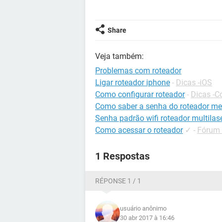
Share
Veja também:
Problemas com roteador
Ligar roteador iphone
-
Dicas -iOS
Como configurar roteador
-
Dicas -C
Como saber a senha do roteador me
Senha padrão wifi roteador multilas
Como acessar o roteador
✓
-
Fórum 
1 Respostas
RÉPONSE 1 / 1
usuário anônimo
30 abr 2017 à 16:46