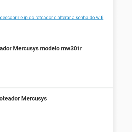
scobrir-e-ip-do-roteador-e-alterar-a-senha-do-w-fi
teador Mercusys modelo mw301r
roteador Mercusys