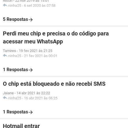
Nilton
-
22 nov 2019 às 15:01
ninha25
-
6 set 2020 às 07:58
5 Respostas
Perdi meu chip e precisa o do código para
acessar meu WhatsApp
Tamires
-
19 fev 2021 às 21:25
ninha25
-
21 fev 2021 às 00:01
1 Respostas
O chip está bloqueado e não recebi SMS
Jaiane
-
14 abr 2021 às 22:22
ninha25
-
16 abr 2021 às 06:25
1 Respostas
Hotmail entrar