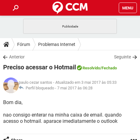
MENU
INÍCIO
JOGOS
WHATSAPP
DICAS
Fórum
Problemas Internet
CELULAR
FACEBOOK
JOGOS
WHATSAPP
DOWNLOADS
Anterior
Seguinte
OUTLOOK
EXCEL
CELULAR
FACEBOOK
Preciso acessar o Hotmail
INSTAGRAM
JOGOS
GMAIL
WHATSAPP
Resolvido
/Fechado
FÓRUM
OUTLOOK
EXCEL
GUIA DE COMPRAS
CELULAR
FACEBOOK
paulo cezar santos
- Atualizado em 3 mai 2017 às 05:33
INSTAGRAM
JOGOS
GMAIL
WHATSAPP
GLOSSÁRIO
Perfil bloqueado -
7 mai 2017 às 06:28
OUTLOOK
EXCEL
GUIA DE COMPRAS
CELULAR
FACEBOOK
INSTAGRAM
JOGOS
GMAIL
WHATSAPP
Bom dia,
OUTLOOK
EXCEL
GUIA DE COMPRAS
CELULAR
FACEBOOK
nao consigo enterar na minha caixa de email. quando
INSTAGRAM
GMAIL
acesso o hotmail. aparace imediatamente o outlook
OUTLOOK
EXCEL
GUIA DE COMPRAS
INSTAGRAM
GMAIL