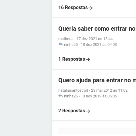
16 Respostas
Queria saber como entrar no
matheus
-
17 dez 2021 às 13:44
ninha25
-
18 dez 2021 às 04:03
1 Respostas
Quero ajuda para entrar no
nataliasantoscpd
-
23 mai 2012 às 11:02
ninha25
-
13 nov 2019 às 05:05
2 Respostas