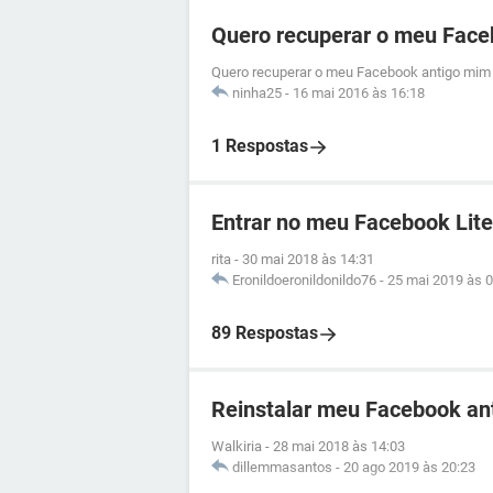
Quero recuperar o meu Face
Quero recuperar o meu Facebook antigo mim 
ninha25
-
16 mai 2016 às 16:18
1 Respostas
Entrar no meu Facebook Lite
rita
-
30 mai 2018 às 14:31
Eronildoeronildonildo76
-
25 mai 2019 às 0
89 Respostas
Reinstalar meu Facebook an
Walkiria
-
28 mai 2018 às 14:03
dillemmasantos
-
20 ago 2019 às 20:23