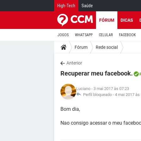
High-Tech
Saúde
FÓRUM
DICAS
JOGOS
WHATSAPP
CELULAR
FACEBOOK
Fórum
Rede social
Anterior
Recuperar meu facebook.
Luciano
- 3 mai 2017 às 07:23
Perfil bloqueado -
4 mai 2017 às
Bom dia,
Nao consigo acessar o meu faceboo