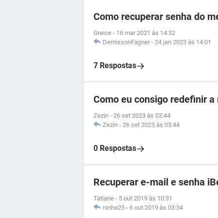
Como recuperar senha do me
Greice
-
16 mar 2021 às 14:32
DemissonFagner
-
24 jan 2023 às 14:01
7 Respostas
Como eu consigo redefinir a
Zezin
-
26 set 2023 às 03:44
Zezin
-
26 set 2023 às 03:44
0 Respostas
Recuperar e-mail e senha iB
Tatiane
-
5 out 2019 às 10:31
ninha25
-
6 out 2019 às 03:34