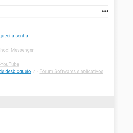
queci a senha
ahoo! Messenger
 -YouTube
de desbloqueio
✓
-
Fórum Softwares e aplicativos