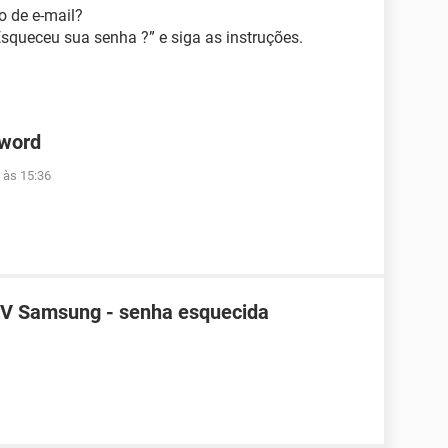
ço de e-mail?
Esqueceu sua senha ?” e siga as instruções.
 word
 às 15:36
TV Samsung - senha esquecida