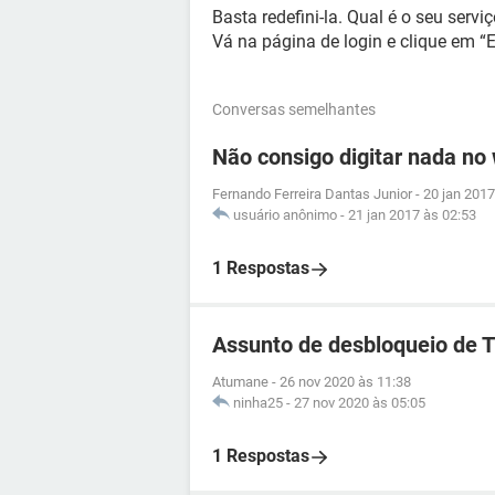
Basta redefini-la. Qual é o seu servi
Vá na página de login e clique em “
Conversas semelhantes
Não consigo digitar nada no
Fernando Ferreira Dantas Junior
-
20 jan 2017
usuário anônimo
-
21 jan 2017 às 02:53
1 Respostas
Assunto de desbloqueio de 
Atumane
-
26 nov 2020 às 11:38
ninha25
-
27 nov 2020 às 05:05
1 Respostas