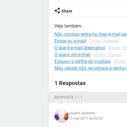
Share
Veja também:
Não consigo entra no meu e-mail es
Entrar no e-mail
-
Dicas -Hotmail
O que é e-mail alternativo
-
Dicas -Y
O que é um e-mail
-
Dicas - E-mail
Esqueci a senha do youtube
-
Dicas
Meu celular não reconhece a senha 
1 Respostas
RESPOSTA 1 / 1
usuário anônimo
15 mai 2017 às 02:03