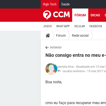
High-Tech
Saúde
FÓRUM
DICAS
JOGOS
WHATSAPP
CELULAR
FACEBOOK
Fórum
Rede social
Anterior
Não consigo entra no meu e-
pamela lima
- Atualizado em 15 mai 
usuário anônimo -
15 mai 2017 à
Boa noite,
cmo eu faço para recuperar meu em