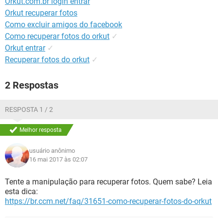
Orkut.com.br login entrar
GUIA DE COMPRAS
Orkut recuperar fotos
Como excluir amigos do facebook
Como recuperar fotos do orkut
✓
Orkut entrar
✓
Recuperar fotos do orkut
✓
2 Respostas
RESPOSTA 1 / 2
Melhor resposta
usuário anônimo
16 mai 2017 às 02:07
Tente a manipulação para recuperar fotos. Quem sabe? Leia
esta dica:
https://br.ccm.net/faq/31651-como-recuperar-fotos-do-orkut