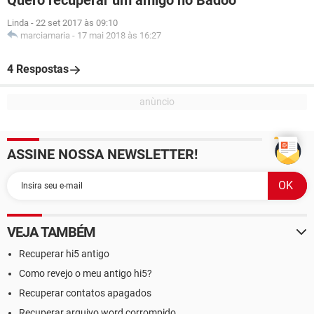
Quero recuperar um amigo no Badoo
Linda
-
22 set 2017 às 09:10
marciamaria
-
17 mai 2018 às 16:27
4 Respostas
ASSINE NOSSA NEWSLETTER!
VEJA TAMBÉM
Recuperar hi5 antigo
Como revejo o meu antigo hi5?
Recuperar contatos apagados
Recuperar arquivo word corrompido