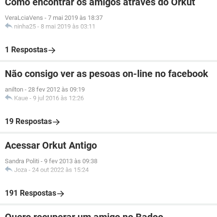
Como encontrar os amigos através do Orkut
VeraLciaVens
-
7 mai 2019 às 18:37
ninha25
-
8 mai 2019 às 03:11
1 Respostas
Não consigo ver as pesoas on-line no facebook
anilton
-
28 fev 2012 às 09:19
Kaue
-
9 jul 2016 às 12:26
19 Respostas
Acessar Orkut Antigo
Sandra Politi
-
9 fev 2013 às 09:38
Joza
-
24 out 2022 às 15:24
191 Respostas