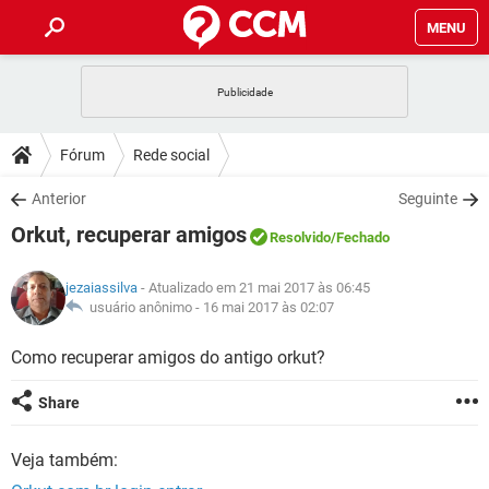
MENU
INÍCIO
JOGOS
WHATSAPP
DICAS
Fórum
Rede social
CELULAR
FACEBOOK
JOGOS
WHATSAPP
DOWNLOADS
Anterior
Seguinte
OUTLOOK
EXCEL
CELULAR
FACEBOOK
Orkut, recuperar amigos
INSTAGRAM
JOGOS
GMAIL
WHATSAPP
Resolvido
/Fechado
FÓRUM
OUTLOOK
EXCEL
GUIA DE COMPRAS
CELULAR
FACEBOOK
jezaiassilva
- Atualizado em 21 mai 2017 às 06:45
INSTAGRAM
JOGOS
GMAIL
WHATSAPP
GLOSSÁRIO
usuário anônimo -
16 mai 2017 às 02:07
OUTLOOK
EXCEL
GUIA DE COMPRAS
CELULAR
FACEBOOK
INSTAGRAM
JOGOS
GMAIL
WHATSAPP
Como recuperar amigos do antigo orkut?
OUTLOOK
EXCEL
GUIA DE COMPRAS
CELULAR
FACEBOOK
Share
INSTAGRAM
GMAIL
OUTLOOK
EXCEL
GUIA DE COMPRAS
Veja também:
INSTAGRAM
GMAIL