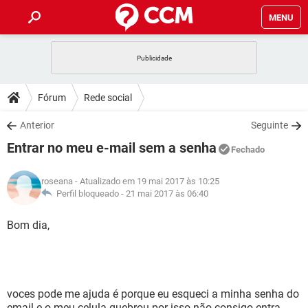
MENU
INÍCIO
JOGOS
WHATSAPP
DICAS
Fórum
Rede social
CELULAR
FACEBOOK
JOGOS
WHATSAPP
DOWNLOADS
Anterior
Seguinte
OUTLOOK
EXCEL
CELULAR
FACEBOOK
Entrar no meu e-mail sem a senha
INSTAGRAM
JOGOS
GMAIL
WHATSAPP
Fechado
FÓRUM
OUTLOOK
EXCEL
GUIA DE COMPRAS
CELULAR
FACEBOOK
roseana
- Atualizado em 19 mai 2017 às 10:25
INSTAGRAM
JOGOS
GMAIL
WHATSAPP
GLOSSÁRIO
Perfil bloqueado -
21 mai 2017 às 06:40
OUTLOOK
EXCEL
GUIA DE COMPRAS
CELULAR
FACEBOOK
INSTAGRAM
JOGOS
GMAIL
WHATSAPP
Bom dia,
OUTLOOK
EXCEL
GUIA DE COMPRAS
CELULAR
FACEBOOK
INSTAGRAM
GMAIL
OUTLOOK
EXCEL
GUIA DE COMPRAS
INSTAGRAM
GMAIL
voces pode me ajuda é porque eu esqueci a minha senha do
email e o meu celula quebrou por isso não consigo entra