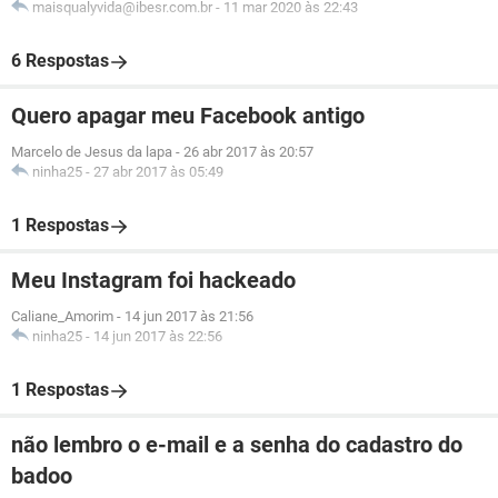
maisqualyvida@ibesr.com.br
-
11 mar 2020 às 22:43
6 Respostas
Quero apagar meu Facebook antigo
Marcelo de Jesus da lapa
-
26 abr 2017 às 20:57
ninha25
-
27 abr 2017 às 05:49
1 Respostas
Meu Instagram foi hackeado
Caliane_Amorim
-
14 jun 2017 às 21:56
ninha25
-
14 jun 2017 às 22:56
1 Respostas
não lembro o e-mail e a senha do cadastro do
badoo