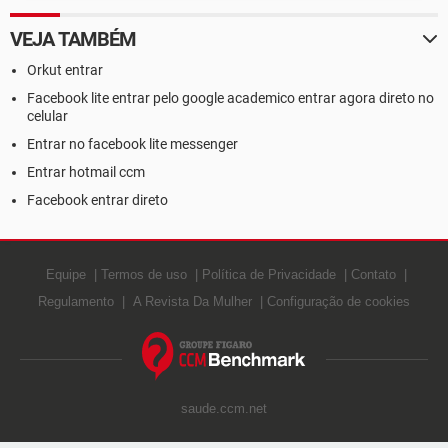
VEJA TAMBÉM
Orkut entrar
Facebook lite entrar pelo google academico entrar agora direto no
celular
Entrar no facebook lite messenger
Entrar hotmail ccm
Facebook entrar direto
Equipe
Termos de uso
Política de Privacidade
Contato
Regulamento
A Revista Da Mulher
Configuração de cookies
saude.ccm.net