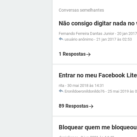
Conversas semelhantes
Não consigo digitar nada no
Fernando Ferreira Dantas Junior
-
20 jan 2017
usuário anônimo
-
21 jan 2017 às 02:53
1 Respostas
Entrar no meu Facebook Lite
rita
-
30 mai 2018 às 14:31
Eronildoeronildonildo76
-
25 mai 2019 às 0
89 Respostas
Bloquear quem me bloqueou