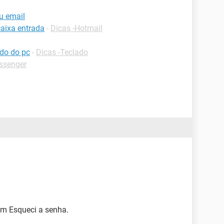
u email
caixa entrada
-
Dicas -Hotmail
ado do pc
-
Dicas -Teclado
ssenger
 em Esqueci a senha.