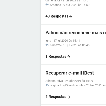
danieljapor
-
2 jun 2021 às 14:40
Amanda
-
9 out 2023 às 14:59
40 Respostas
Yahoo não reconhece mais o
luna
-
17 jul 2020 às 15:41
ninha25
-
18 jul 2020 às 06:45
1 Respostas
Recuperar e-mail iBest
AdrianaPaiva
-
24 abr 2019 às 16:09
originado.x@ibest.com.br
-
24 fev 2021 às
5 Respostas