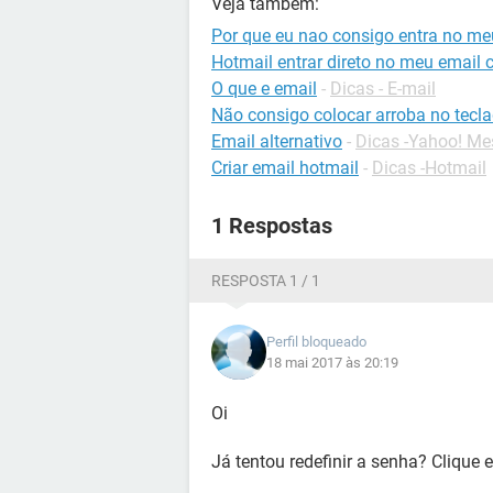
Veja também:
Por que eu nao consigo entra no me
Hotmail entrar direto no meu email 
O que e email
-
Dicas - E-mail
Não consigo colocar arroba no tecl
Email alternativo
-
Dicas -Yahoo! Me
Criar email hotmail
-
Dicas -Hotmail
1 Respostas
RESPOSTA 1 / 1
Perfil bloqueado
18 mai 2017 às 20:19
Oi
Já tentou redefinir a senha? Clique