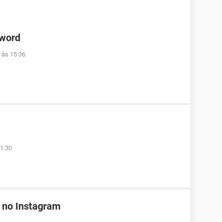
 word
 às 15:36
1:30
 no Instagram