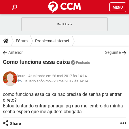
MENU
INÍCIO
JOGOS
WHATSAPP
DICAS
Fórum
Problemas Internet
CELULAR
FACEBOOK
JOGOS
WHATSAPP
DOWNLOADS
Anterior
Seguinte
OUTLOOK
EXCEL
CELULAR
FACEBOOK
Como funciona essa caixa
INSTAGRAM
JOGOS
GMAIL
WHATSAPP
Fechado
FÓRUM
OUTLOOK
EXCEL
GUIA DE COMPRAS
CELULAR
FACEBOOK
laura
- Atualizado em 28 mai 2017 às 14:14
INSTAGRAM
JOGOS
GMAIL
WHATSAPP
GLOSSÁRIO
usuário anônimo -
28 mai 2017 às 14:14
OUTLOOK
EXCEL
GUIA DE COMPRAS
CELULAR
FACEBOOK
INSTAGRAM
JOGOS
GMAIL
WHATSAPP
como funciona essa caixa nao precisa de senha pra entrar
OUTLOOK
EXCEL
direto?
GUIA DE COMPRAS
CELULAR
FACEBOOK
Estou tentando entrar por aqui pq nao me lembro da minha
INSTAGRAM
GMAIL
senha espero que me ajudem obrigada
OUTLOOK
EXCEL
GUIA DE COMPRAS
INSTAGRAM
GMAIL
Share