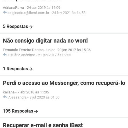
AdrianaPaiva
-
24 abr 2019 às 16:09
originado.x@ibest.com.br
-
24 fev 2021 às 14:53
5 Respostas
Não consigo digitar nada no word
Fernando Ferreira Dantas Junior
-
20 jan 2017 às 15:36
usuário anônimo
-
21 jan 2017 às 02:53
1 Respostas
Perdi o acesso ao Messenger, como recuperá-lo
kailane
-
7 abr 2018 às 11:05
Alessandra
-
8 jul 2020 às 01:50
195 Respostas
Recuperar e-mail e senha iBest