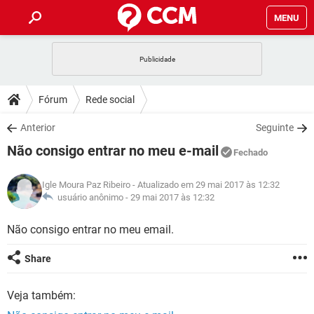
MENU
INÍCIO
JOGOS
WHATSAPP
DICAS
Fórum
Rede social
CELULAR
FACEBOOK
JOGOS
WHATSAPP
DOWNLOADS
Anterior
Seguinte
OUTLOOK
EXCEL
CELULAR
FACEBOOK
Não consigo entrar no meu e-mail
INSTAGRAM
JOGOS
GMAIL
WHATSAPP
Fechado
FÓRUM
OUTLOOK
EXCEL
GUIA DE COMPRAS
CELULAR
FACEBOOK
Igle Moura Paz Ribeiro
- Atualizado em 29 mai 2017 às 12:32
INSTAGRAM
JOGOS
GMAIL
WHATSAPP
GLOSSÁRIO
usuário anônimo -
29 mai 2017 às 12:32
OUTLOOK
EXCEL
GUIA DE COMPRAS
CELULAR
FACEBOOK
INSTAGRAM
JOGOS
GMAIL
WHATSAPP
Não consigo entrar no meu email.
OUTLOOK
EXCEL
GUIA DE COMPRAS
CELULAR
FACEBOOK
Share
INSTAGRAM
GMAIL
OUTLOOK
EXCEL
GUIA DE COMPRAS
Veja também:
INSTAGRAM
GMAIL