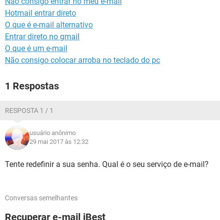
Não consigo entrar no meu e-mail
GUIA DE COMPRAS
Hotmail entrar direto
O que é e-mail alternativo
Entrar direto no gmail
O que é um e-mail
Não consigo colocar arroba no teclado do pc
1 Respostas
RESPOSTA 1 / 1
usuário anônimo
29 mai 2017 às 12:32
Tente redefinir a sua senha. Qual é o seu serviço de e-mail?
Conversas semelhantes
Recuperar e-mail iBest