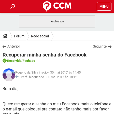
MENU
INÍCIO
JOGOS
WHATSAPP
DICAS
Fórum
Rede social
CELULAR
FACEBOOK
JOGOS
WHATSAPP
DOWNLOADS
Anterior
Seguinte
OUTLOOK
EXCEL
CELULAR
FACEBOOK
Recuperar minha senha do Facebook
INSTAGRAM
JOGOS
GMAIL
WHATSAPP
FÓRUM
OUTLOOK
EXCEL
Resolvido
/Fechado
GUIA DE COMPRAS
CELULAR
FACEBOOK
INSTAGRAM
JOGOS
GMAIL
WHATSAPP
GLOSSÁRIO
OUTLOOK
Rogério da Silva inacio
- 30 mai 2017 às 14:45
EXCEL
GUIA DE COMPRAS
CELULAR
FACEBOOK
Perfil bloqueado -
30 mai 2017 às 18:12
INSTAGRAM
JOGOS
GMAIL
WHATSAPP
OUTLOOK
EXCEL
Bom dia,
GUIA DE COMPRAS
CELULAR
FACEBOOK
INSTAGRAM
GMAIL
OUTLOOK
EXCEL
GUIA DE COMPRAS
Quero recuperar a senha do meu Facebook mais o telefone e
INSTAGRAM
GMAIL
o e-mail que coloquei pra contato não tenho mais por favor