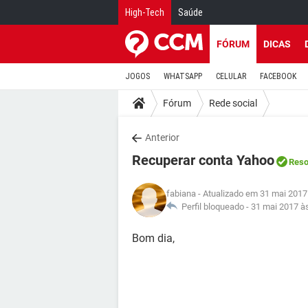
High-Tech
Saúde
FÓRUM
DICAS
JOGOS
WHATSAPP
CELULAR
FACEBOOK
Fórum
Rede social
Anterior
Recuperar conta Yahoo
Reso
fabiana
- Atualizado em 31 mai 2017
Perfil bloqueado -
31 mai 2017 à
Bom dia,