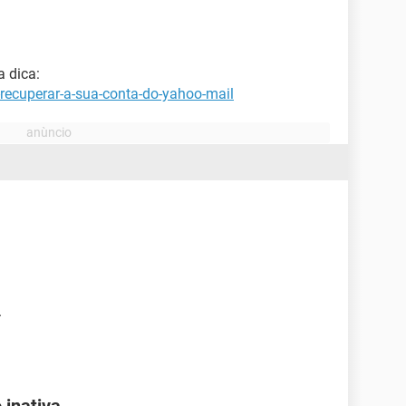
a dica:
recuperar-a-sua-conta-do-yahoo-mail
.