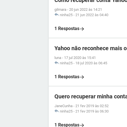
Como recuperar conta Yahoo
gilmara
-
20 jun 2022 às 14:21
ninha25
-
21 jun 2022 às 04:40
1 Respostas
Yahoo não reconhece mais o
luna
-
17 jul 2020 às 15:41
ninha25
-
18 jul 2020 às 06:45
1 Respostas
Quero recuperar minha cont
JaneCunha
-
21 fev 2019 às 02:52
ninha25
-
21 fev 2019 às 06:30
1 Respostas