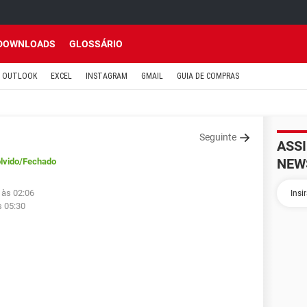
DOWNLOADS
GLOSSÁRIO
OUTLOOK
EXCEL
INSTAGRAM
GMAIL
GUIA DE COMPRAS
Seguinte
ASS
NEW
lvido
/Fechado
 às 02:06
s 05:30