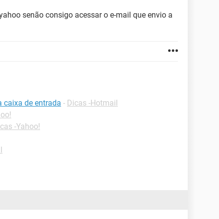
yahoo senão consigo acessar o e-mail que envio a
a caixa de entrada
-
Dicas -Hotmail
hoo!
cas -Yahoo!
l