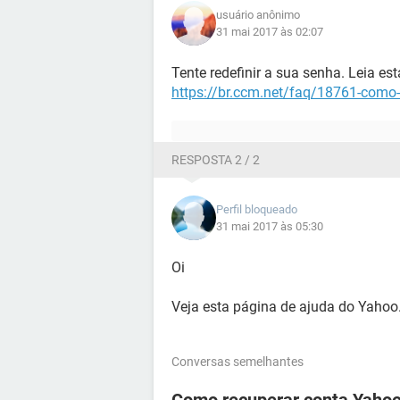
usuário anônimo
31 mai 2017 às 02:07
Tente redefinir a sua senha. Leia est
https://br.ccm.net/faq/18761-como-
RESPOSTA 2 / 2
Perfil bloqueado
31 mai 2017 às 05:30
Oi
Veja esta página de ajuda do Yahoo
Conversas semelhantes