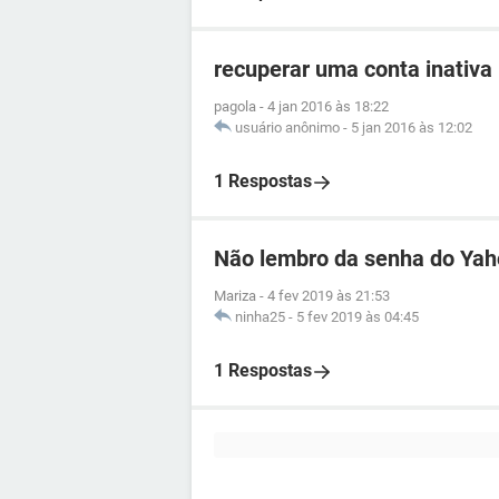
recuperar uma conta inativa
pagola
-
4 jan 2016 às 18:22
usuário anônimo
-
5 jan 2016 às 12:02
1 Respostas
Não lembro da senha do Ya
Mariza
-
4 fev 2019 às 21:53
ninha25
-
5 fev 2019 às 04:45
1 Respostas