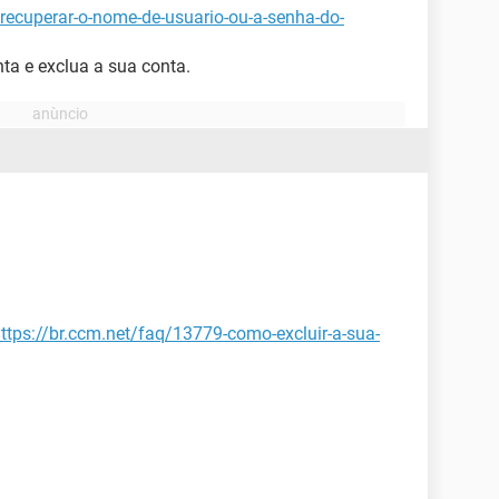
recuperar-o-nome-de-usuario-ou-a-senha-do-
ta e exclua a sua conta.
ttps://br.ccm.net/faq/13779-como-excluir-a-sua-