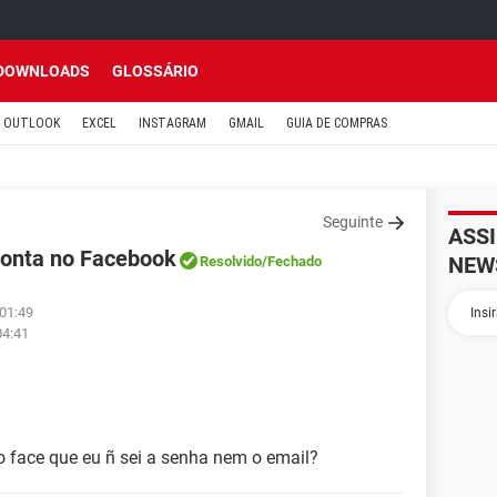
DOWNLOADS
GLOSSÁRIO
OUTLOOK
EXCEL
INSTAGRAM
GMAIL
GUIA DE COMPRAS
Seguinte
ASS
conta no Facebook
NEW
Resolvido
/Fechado
 01:49
04:41
 face que eu ñ sei a senha nem o email?