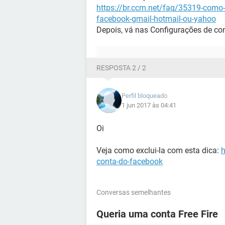
https://br.ccm.net/faq/35319-como-
facebook-gmail-hotmail-ou-yahoo
Depois, vá nas Configurações de con
RESPOSTA 2 / 2
Perfil bloqueado
1 jun 2017 às 04:41
Oi
Veja como exclui-la com esta dica:
h
conta-do-facebook
Conversas semelhantes
Queria uma conta Free Fire