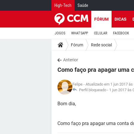
High-Tech
Saúde
FÓRUM
DICAS
JOGOS
WHATSAPP
CELULAR
FACEBOOK
Fórum
Rede social
Anterior
Como faço pra apagar uma 
Felipe
- Atualizado em 1 jun 2017 às
Perfil bloqueado -
1 jun 2017 às 
Bom dia,
Como faço pra apagar uma conta do