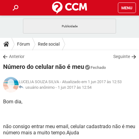
MENU
INÍCIO
JOGOS
WHATSAPP
DICAS
Fórum
Rede social
CELULAR
FACEBOOK
JOGOS
WHATSAPP
DOWNLOADS
Anterior
Seguinte
OUTLOOK
EXCEL
CELULAR
FACEBOOK
Número do celular não é meu
INSTAGRAM
JOGOS
GMAIL
WHATSAPP
Fechado
FÓRUM
OUTLOOK
EXCEL
GUIA DE COMPRAS
CELULAR
FACEBOOK
LUCELIA SOUZA SILVA
- Atualizado em 1 jun 2017 às 12:53
INSTAGRAM
JOGOS
GMAIL
WHATSAPP
GLOSSÁRIO
usuário anônimo -
1 jun 2017 às 12:54
OUTLOOK
EXCEL
GUIA DE COMPRAS
CELULAR
FACEBOOK
INSTAGRAM
JOGOS
GMAIL
WHATSAPP
Bom dia,
OUTLOOK
EXCEL
GUIA DE COMPRAS
CELULAR
FACEBOOK
INSTAGRAM
GMAIL
OUTLOOK
EXCEL
GUIA DE COMPRAS
não consigo entrar meu email, celular cadastrado não é meu
INSTAGRAM
GMAIL
número mais a muito tempo.Ajuda