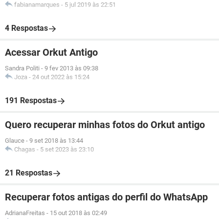
fabianamarques
-
5 jul 2019 às 22:51
4 Respostas
Acessar Orkut Antigo
Sandra Politi
-
9 fev 2013 às 09:38
Joza
-
24 out 2022 às 15:24
191 Respostas
Quero recuperar minhas fotos do Orkut antigo
Glauce
-
9 set 2018 às 13:44
Chagas
-
5 set 2023 às 23:10
21 Respostas
Recuperar fotos antigas do perfil do WhatsApp
AdrianaFreitas
-
15 out 2018 às 02:49