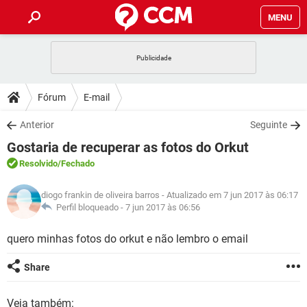
MENU
INÍCIO
JOGOS
WHATSAPP
DICAS
Fórum
E-mail
CELULAR
FACEBOOK
JOGOS
WHATSAPP
DOWNLOADS
Anterior
Seguinte
OUTLOOK
EXCEL
CELULAR
FACEBOOK
Gostaria de recuperar as fotos do Orkut
INSTAGRAM
JOGOS
GMAIL
WHATSAPP
FÓRUM
OUTLOOK
EXCEL
Resolvido
/Fechado
GUIA DE COMPRAS
CELULAR
FACEBOOK
INSTAGRAM
JOGOS
GMAIL
WHATSAPP
GLOSSÁRIO
OUTLOOK
diogo frankin de oliveira barros
- Atualizado em 7 jun 2017 às 06:17
EXCEL
GUIA DE COMPRAS
CELULAR
FACEBOOK
Perfil bloqueado -
7 jun 2017 às 06:56
INSTAGRAM
JOGOS
GMAIL
WHATSAPP
OUTLOOK
EXCEL
quero minhas fotos do orkut e não lembro o email
GUIA DE COMPRAS
CELULAR
FACEBOOK
INSTAGRAM
GMAIL
OUTLOOK
EXCEL
Share
GUIA DE COMPRAS
INSTAGRAM
GMAIL
Veja também: