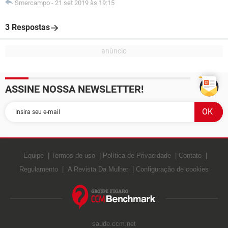
Smercampo
-
21 set 2019 às 19:15
3 Respostas
ASSINE NOSSA NEWSLETTER!
Equipe
Termos de uso
Política de Privacidade
Contato
Regulamento
A Revista Da Mulher
Configuração de cookies
saude.ccm.net