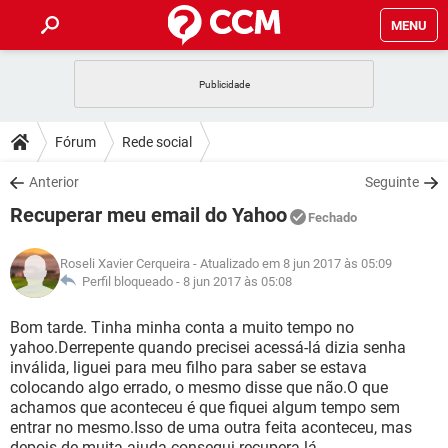
MENU
INÍCIO
JOGOS
WHATSAPP
DICAS
Fórum
Rede social
CELULAR
FACEBOOK
JOGOS
WHATSAPP
DOWNLOADS
Anterior
Seguinte
OUTLOOK
EXCEL
CELULAR
FACEBOOK
Recuperar meu email do Yahoo
INSTAGRAM
JOGOS
GMAIL
WHATSAPP
Fechado
FÓRUM
OUTLOOK
EXCEL
GUIA DE COMPRAS
CELULAR
FACEBOOK
Roseli Xavier Cerqueira
- Atualizado em 8 jun 2017 às 05:09
INSTAGRAM
JOGOS
GMAIL
WHATSAPP
GLOSSÁRIO
Perfil bloqueado -
8 jun 2017 às 05:08
OUTLOOK
EXCEL
GUIA DE COMPRAS
CELULAR
FACEBOOK
INSTAGRAM
JOGOS
GMAIL
WHATSAPP
Bom tarde. Tinha minha conta a muito tempo no
OUTLOOK
EXCEL
yahoo.Derrepente quando precisei acessá-lá dizia senha
GUIA DE COMPRAS
CELULAR
FACEBOOK
inválida, liguei para meu filho para saber se estava
INSTAGRAM
GMAIL
colocando algo errado, o mesmo disse que não.O que
OUTLOOK
EXCEL
GUIA DE COMPRAS
achamos que aconteceu é que fiquei algum tempo sem
INSTAGRAM
GMAIL
entrar no mesmo.Isso de uma outra feita aconteceu, mas
depois de muita ajuda consegui recupera-lá.