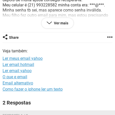
GUIA DE COMPRAS
Meu celular é (21) 993228582 minha conta era: ***@***.
Minha senha tb sei, mas aparece como senha inválida.
Meu filho fez outro email para mim, mas estou precisando
entrar no meu antigo pois devo estar recebendo emails
Ver mais
importantes, fora meu material de trabalho que se encontra
nele.
.Meu email atual é: ***@*** Qualquer recado podem me ligar
Share
ou mandar algum email para esse meu email do Gmail.
Na esperança de conseguir recuperar meu email antigo do
Veja também:
yahoo.
.Desde já meu agradecimento antecipado.
Ler meus email yahoo
Um abraço
Ler email hotmail
Roseli.
Ler email yahoo
O que e email
Email alternativo
Como fazer o iphone ler um texto
2 Respostas