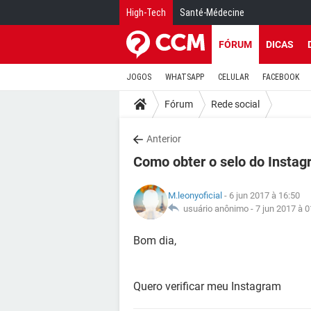
High-Tech
Santé-Médecine
FÓRUM
DICAS
JOGOS
WHATSAPP
CELULAR
FACEBOOK
Fórum
Rede social
Anterior
Como obter o selo do Insta
M.leonyoficial
- 6 jun 2017 à 16:50
usuário anônimo -
7 jun 2017 à 0
Bom dia,
Quero verificar meu Instagram