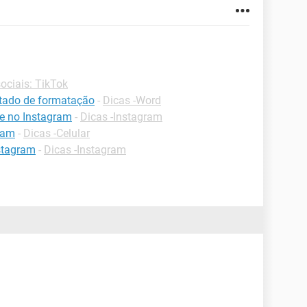
ociais: TikTok
ltado de formatação
-
Dicas -Word
e no Instagram
-
Dicas -Instagram
ram
-
Dicas -Celular
stagram
-
Dicas -Instagram