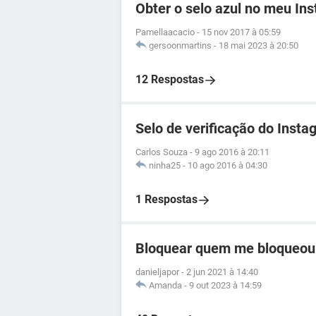
Obter o selo azul no meu In
Pamellaacacio
-
15 nov 2017 à 05:59
gersoonmartins
-
18 mai 2023 à 20:50
12 Respostas
Selo de verificação do Insta
Carlos Souza
-
9 ago 2016 à 20:11
ninha25
-
10 ago 2016 à 04:30
1 Respostas
Bloquear quem me bloqueou
danieljapor
-
2 jun 2021 à 14:40
Amanda
-
9 out 2023 à 14:59