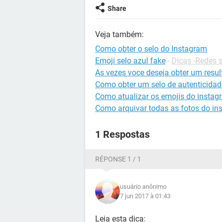
Share
Veja também:
Como obter o selo do Instagram
Emoji selo azul fake
-
Dicas -Redes s
As vezes voce deseja obter um resu
Como obter um selo de autenticidad
Como atualizar os emojis do instag
Como arquivar todas as fotos do in
1 Respostas
RÉPONSE 1 / 1
usuário anônimo
7 jun 2017 à 01:43
Leia esta dica: