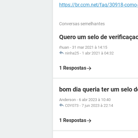
https://br.ccm.net/faq/30918-como-
Conversas semelhantes
Quero um selo de verificaça
rhuan
-
31 mar 2021 à 14:15
ninha25
-
1 abr 2021 à 04:32
1 Respostas
bom dia queria ter um selo 
Anderson
-
6 abr 2023 à 10:40
C0Y073
-
7 jun 2023 à 22:14
1 Respostas