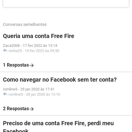
Conversas semelhantes
Queria uma conta Free Fire
Zaca2006
-
17 fev 2022 às 13:14
ninha25
-
19 fev 2022 às 05:50
1 Respostas
Como navegar no Facebook sem ter conta?
romline5
-
29 jan 2020 às 17:41
romline5
-
30 jan 2020 às 13:10
2 Respostas
Preciso de uma conta Free Fire, perdi meu
Facebook