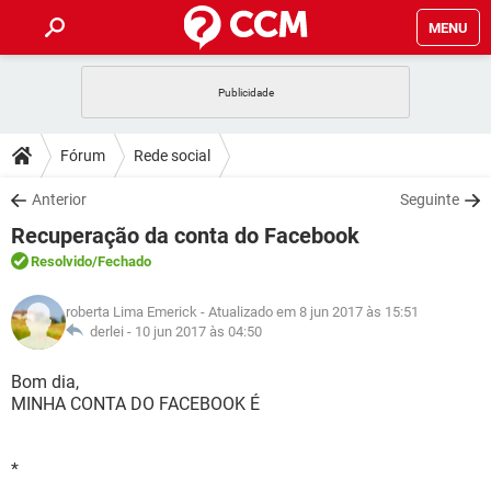
MENU
INÍCIO
JOGOS
WHATSAPP
DICAS
Fórum
Rede social
CELULAR
FACEBOOK
JOGOS
WHATSAPP
DOWNLOADS
Anterior
Seguinte
OUTLOOK
EXCEL
CELULAR
FACEBOOK
Recuperação da conta do Facebook
INSTAGRAM
JOGOS
GMAIL
WHATSAPP
FÓRUM
OUTLOOK
EXCEL
Resolvido
/Fechado
GUIA DE COMPRAS
CELULAR
FACEBOOK
INSTAGRAM
JOGOS
GMAIL
WHATSAPP
GLOSSÁRIO
OUTLOOK
roberta Lima Emerick
- Atualizado em 8 jun 2017 às 15:51
EXCEL
GUIA DE COMPRAS
CELULAR
FACEBOOK
derlei -
10 jun 2017 às 04:50
INSTAGRAM
JOGOS
GMAIL
WHATSAPP
OUTLOOK
EXCEL
Bom dia,
GUIA DE COMPRAS
CELULAR
FACEBOOK
MINHA CONTA DO FACEBOOK É
INSTAGRAM
GMAIL
OUTLOOK
EXCEL
GUIA DE COMPRAS
INSTAGRAM
GMAIL
*