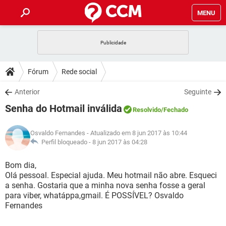
MENU
INÍCIO
JOGOS
WHATSAPP
DICAS
Fórum
Rede social
CELULAR
FACEBOOK
JOGOS
WHATSAPP
DOWNLOADS
Anterior
Seguinte
OUTLOOK
EXCEL
CELULAR
FACEBOOK
Senha do Hotmail inválida
INSTAGRAM
JOGOS
GMAIL
WHATSAPP
Resolvido
/Fechado
FÓRUM
OUTLOOK
EXCEL
GUIA DE COMPRAS
CELULAR
FACEBOOK
Osvaldo Fernandes
- Atualizado em 8 jun 2017 às 10:44
INSTAGRAM
JOGOS
GMAIL
WHATSAPP
GLOSSÁRIO
Perfil bloqueado -
8 jun 2017 às 04:28
OUTLOOK
EXCEL
GUIA DE COMPRAS
CELULAR
FACEBOOK
INSTAGRAM
JOGOS
GMAIL
WHATSAPP
Bom dia,
OUTLOOK
EXCEL
Olá pessoal. Especial ajuda. Meu hotmail não abre. Esqueci
GUIA DE COMPRAS
CELULAR
FACEBOOK
a senha. Gostaria que a minha nova senha fosse a geral
INSTAGRAM
GMAIL
para viber, whatáppa,gmail. É POSSÍVEL? Osvaldo
OUTLOOK
EXCEL
GUIA DE COMPRAS
Fernandes
INSTAGRAM
GMAIL