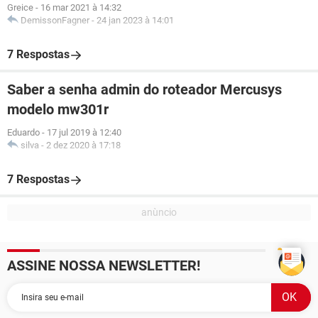
Greice
-
16 mar 2021 à 14:32
DemissonFagner
-
24 jan 2023 à 14:01
7 Respostas
Saber a senha admin do roteador Mercusys
modelo mw301r
Eduardo
-
17 jul 2019 à 12:40
silva
-
2 dez 2020 à 17:18
7 Respostas
ASSINE NOSSA NEWSLETTER!