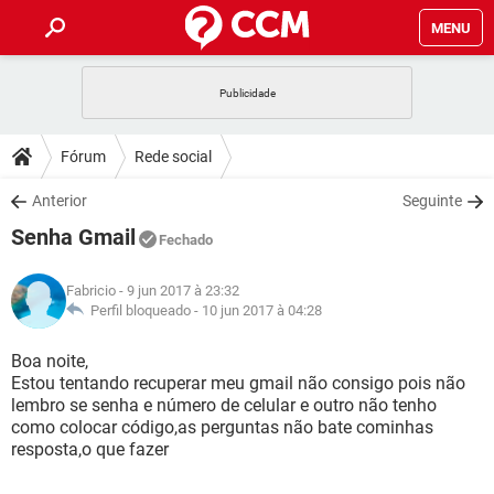
MENU
INÍCIO
JOGOS
WHATSAPP
DICAS
Fórum
Rede social
CELULAR
FACEBOOK
JOGOS
WHATSAPP
DOWNLOADS
Anterior
Seguinte
OUTLOOK
EXCEL
CELULAR
FACEBOOK
Senha Gmail
INSTAGRAM
JOGOS
GMAIL
WHATSAPP
Fechado
FÓRUM
OUTLOOK
EXCEL
GUIA DE COMPRAS
CELULAR
FACEBOOK
Fabricio
- 9 jun 2017 à 23:32
INSTAGRAM
JOGOS
GMAIL
WHATSAPP
GLOSSÁRIO
Perfil bloqueado -
10 jun 2017 à 04:28
OUTLOOK
EXCEL
GUIA DE COMPRAS
CELULAR
FACEBOOK
INSTAGRAM
JOGOS
GMAIL
WHATSAPP
Boa noite,
OUTLOOK
EXCEL
Estou tentando recuperar meu gmail não consigo pois não
GUIA DE COMPRAS
CELULAR
FACEBOOK
lembro se senha e número de celular e outro não tenho
INSTAGRAM
GMAIL
como colocar código,as perguntas não bate cominhas
OUTLOOK
EXCEL
GUIA DE COMPRAS
resposta,o que fazer
INSTAGRAM
GMAIL