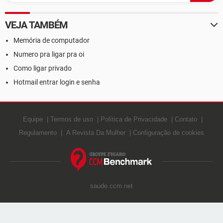
VEJA TAMBÉM
Memória de computador
Numero pra ligar pra oi
Como ligar privado
Hotmail entrar login e senha
Equipe
Termos de uso
Política de Privacidade
Contato
Regulamento
A Revista Da Mulher
Configuração de cookies
saude.ccm.net