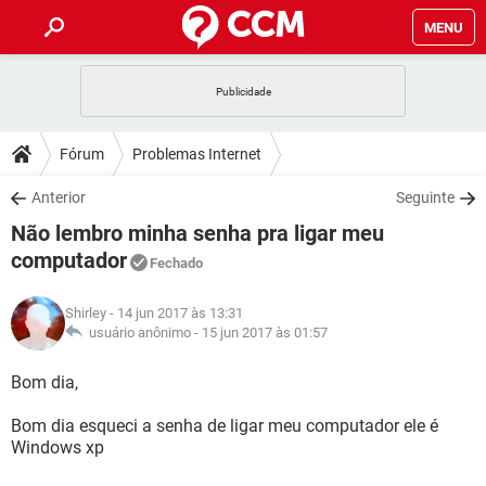
MENU
INÍCIO
JOGOS
WHATSAPP
DICAS
Fórum
Problemas Internet
CELULAR
FACEBOOK
JOGOS
WHATSAPP
DOWNLOADS
Anterior
Seguinte
OUTLOOK
EXCEL
CELULAR
FACEBOOK
Não lembro minha senha pra ligar meu
INSTAGRAM
JOGOS
GMAIL
WHATSAPP
FÓRUM
OUTLOOK
EXCEL
computador
Fechado
GUIA DE COMPRAS
CELULAR
FACEBOOK
INSTAGRAM
JOGOS
GMAIL
WHATSAPP
GLOSSÁRIO
OUTLOOK
EXCEL
Shirley
- 14 jun 2017 às 13:31
GUIA DE COMPRAS
CELULAR
FACEBOOK
usuário anônimo -
15 jun 2017 às 01:57
INSTAGRAM
JOGOS
GMAIL
WHATSAPP
OUTLOOK
EXCEL
Bom dia,
GUIA DE COMPRAS
CELULAR
FACEBOOK
INSTAGRAM
GMAIL
OUTLOOK
EXCEL
Bom dia esqueci a senha de ligar meu computador ele é
GUIA DE COMPRAS
Windows xp
INSTAGRAM
GMAIL