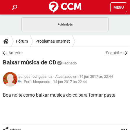
MENU
INÍCIO
JOGOS
WHATSAPP
DICAS
Fórum
Problemas Internet
CELULAR
FACEBOOK
JOGOS
WHATSAPP
DOWNLOADS
Anterior
Seguinte
OUTLOOK
EXCEL
CELULAR
FACEBOOK
Baixar música de CD
INSTAGRAM
JOGOS
GMAIL
WHATSAPP
Fechado
FÓRUM
OUTLOOK
EXCEL
GUIA DE COMPRAS
CELULAR
FACEBOOK
laurides rodrigues luz
- Atualizado em 14 jun 2017 às 22:44
INSTAGRAM
JOGOS
GMAIL
WHATSAPP
GLOSSÁRIO
Perfil bloqueado -
14 jun 2017 às 22:44
OUTLOOK
EXCEL
GUIA DE COMPRAS
CELULAR
FACEBOOK
INSTAGRAM
JOGOS
GMAIL
WHATSAPP
Boa noite,como baixar musica do cd,para formar pasta
OUTLOOK
EXCEL
GUIA DE COMPRAS
CELULAR
FACEBOOK
INSTAGRAM
GMAIL
OUTLOOK
EXCEL
GUIA DE COMPRAS
INSTAGRAM
GMAIL