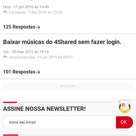
fany
-
11 jun 2010 às 14:49
Lucivania
-
7 dez 2016 às 22:58
125 Respostas
Baixar músicas do 4Shared sem fazer login.
cvc
-
20 mar 2012 às 19:16
arcanjouaceda
-
13 jan 2019 às 09:07
101 Respostas
ASSINE NOSSA NEWSLETTER!