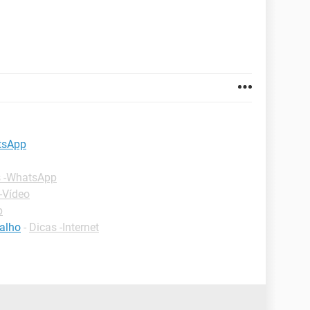
tsApp
s -WhatsApp
-Vídeo
p
balho
-
Dicas -Internet