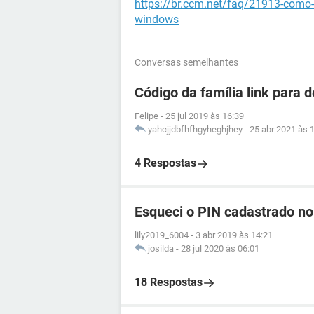
https://br.ccm.net/faq/21913-como-
windows
Conversas semelhantes
Código da família link para 
Felipe
-
25 jul 2019 às 16:39
yahcjjdbfhfhgyheghjhey
-
25 abr 2021 às 
4 Respostas
Esqueci o PIN cadastrado n
lily2019_6004
-
3 abr 2019 às 14:21
josilda
-
28 jul 2020 às 06:01
18 Respostas