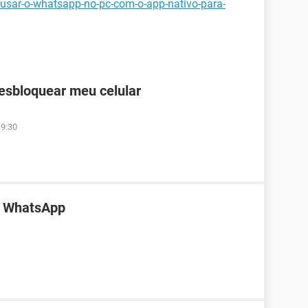
usar-o-whatsapp-no-pc-com-o-app-nativo-para-
desbloquear meu celular
19:30
o WhatsApp