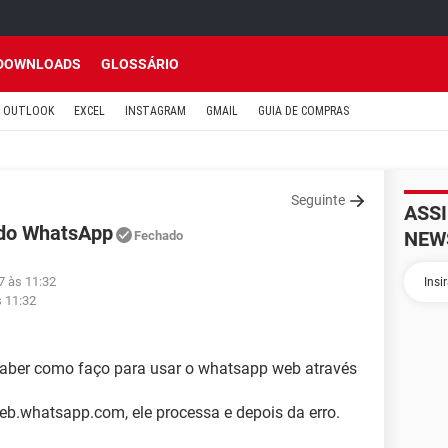
DOWNLOADS
GLOSSÁRIO
OUTLOOK
EXCEL
INSTAGRAM
GMAIL
GUIA DE COMPRAS
Seguinte
ASS
 do WhatsApp
NEW
Fechado
7 às 11:32
s 11:32
saber como faço para usar o whatsapp web através
eb.whatsapp.com, ele processa e depois da erro.