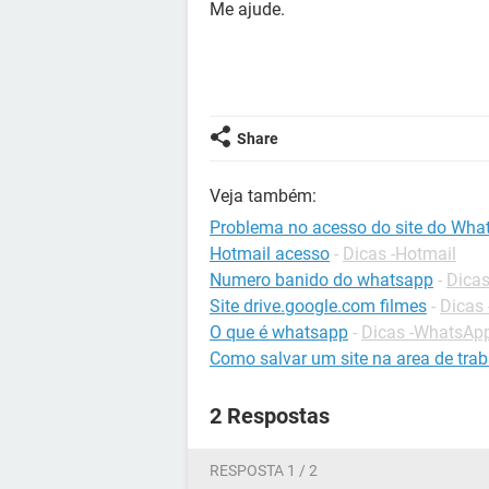
Me ajude.
Share
Veja também:
Problema no acesso do site do Wha
Hotmail acesso
-
Dicas -Hotmail
Numero banido do whatsapp
-
Dica
Site drive.google.com filmes
-
Dicas 
O que é whatsapp
-
Dicas -WhatsAp
Como salvar um site na area de tra
2 Respostas
RESPOSTA 1 / 2