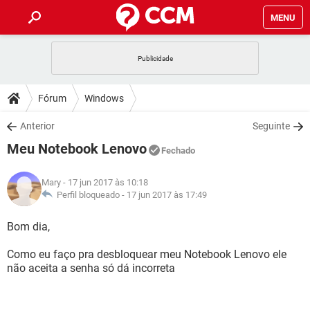
MENU
INÍCIO
JOGOS
WHATSAPP
DICAS
Fórum
Windows
CELULAR
FACEBOOK
JOGOS
WHATSAPP
DOWNLOADS
Anterior
Seguinte
OUTLOOK
EXCEL
CELULAR
FACEBOOK
Meu Notebook Lenovo
INSTAGRAM
JOGOS
GMAIL
WHATSAPP
Fechado
FÓRUM
OUTLOOK
EXCEL
GUIA DE COMPRAS
CELULAR
FACEBOOK
Mary
- 17 jun 2017 às 10:18
INSTAGRAM
JOGOS
GMAIL
WHATSAPP
GLOSSÁRIO
Perfil bloqueado -
17 jun 2017 às 17:49
OUTLOOK
EXCEL
GUIA DE COMPRAS
CELULAR
FACEBOOK
INSTAGRAM
JOGOS
GMAIL
WHATSAPP
Bom dia,
OUTLOOK
EXCEL
GUIA DE COMPRAS
CELULAR
FACEBOOK
Como eu faço pra desbloquear meu Notebook Lenovo ele
INSTAGRAM
GMAIL
não aceita a senha só dá incorreta
OUTLOOK
EXCEL
GUIA DE COMPRAS
INSTAGRAM
GMAIL